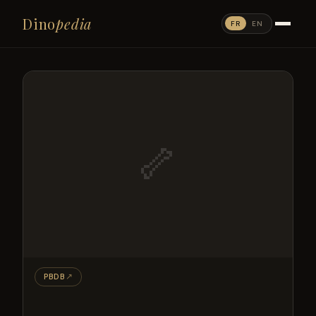
Dino
pedia
FR
EN
🦴
PBDB
↗