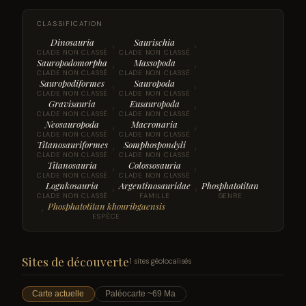
CLASSIFICATION
Dinosauria
Saurischia
›
›
CLADE NON CLASSÉ
CLADE NON CLASSÉ
Sauropodomorpha
Massopoda
›
›
CLADE NON CLASSÉ
CLADE NON CLASSÉ
Sauropodiformes
Sauropoda
›
›
CLADE NON CLASSÉ
CLADE NON CLASSÉ
Gravisauria
Eusauropoda
›
›
CLADE NON CLASSÉ
CLADE NON CLASSÉ
Neosauropoda
Macronaria
›
›
CLADE NON CLASSÉ
CLADE NON CLASSÉ
Titanosauriformes
Somphospondyli
›
›
CLADE NON CLASSÉ
CLADE NON CLASSÉ
Titanosauria
Colossosauria
›
›
CLADE NON CLASSÉ
CLADE NON CLASSÉ
Lognkosauria
Argentinosauridae
Phosphatotitan
›
›
CLADE NON CLASSÉ
FAMILLE
GENRE
Phosphatotitan khouribgaensis
›
ESPÈCE
Sites de découverte
1 sites géolocalisés
Carte actuelle
Paléocarte ~69 Ma