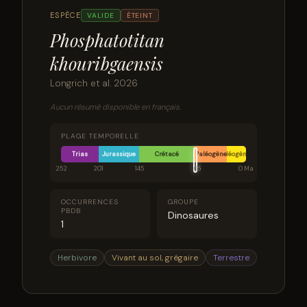
ESPÈCE
VALIDE
ÉTEINT
Phosphatotitan
khouribgaensis
Longrich et al. 2026
Aucun résumé disponible en français.
PLAGE TEMPORELLE
Trias
Jurassique
Crétacé
Paléogène
Néogène
252
201
145
66
0 Ma
OCCURRENCES
GROUPE
PBDB
Dinosaures
1
Herbivore
Vivant au sol, grégaire
Terrestre