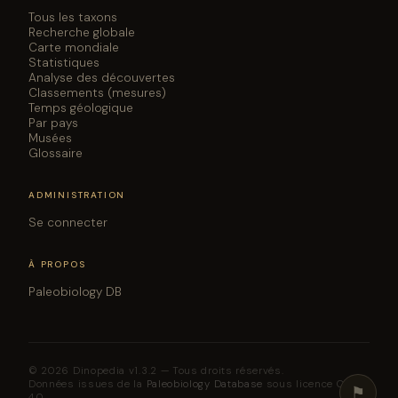
Tous les taxons
Recherche globale
Carte mondiale
Statistiques
Analyse des découvertes
Classements (mesures)
Temps géologique
Par pays
Musées
Glossaire
ADMINISTRATION
Se connecter
À PROPOS
Paleobiology DB
© 2026 Dinopedia v1.3.2 — Tous droits réservés.
Données issues de la
Paleobiology Database
sous licence CC BY
⚑
4.0