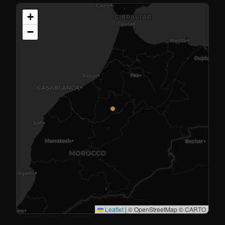
+
−
Leaflet
|
© OpenStreetMap © CARTO