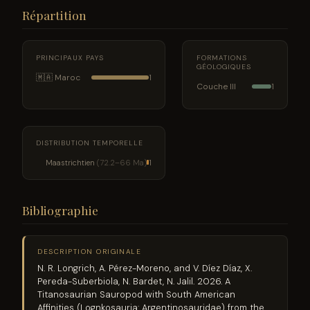
Répartition
PRINCIPAUX PAYS
FORMATIONS
GÉOLOGIQUES
🇲🇦 Maroc
1
Couche III
1
DISTRIBUTION TEMPORELLE
Maastrichtien
(72.2–66 Ma)
1
Bibliographie
DESCRIPTION ORIGINALE
N. R. Longrich, A. Pérez-Moreno, and V. Díez Díaz, X.
Pereda-Suberbiola, N. Bardet, N. Jalil. 2026. A
Titanosaurian Sauropod with South American
Affinities (Lognkosauria: Argentinosauridae) from the