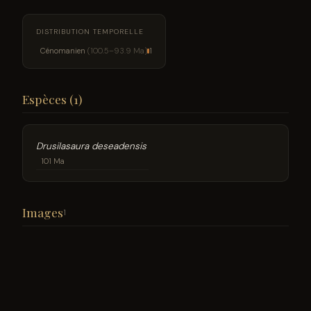
DISTRIBUTION TEMPORELLE
Cénomanien
(100.5–93.9 Ma)
1
Espèces (1)
Drusilasaura deseadensis
101 Ma
Images
1