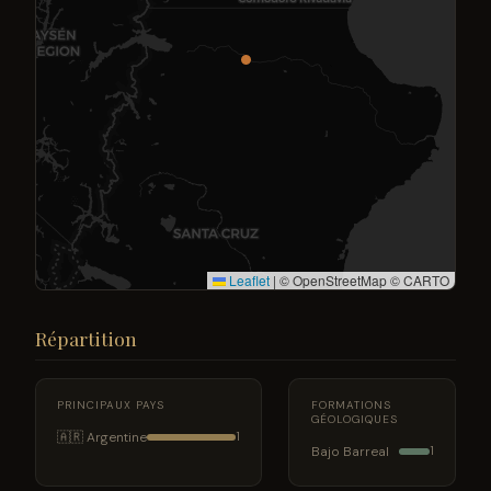
Leaflet
|
© OpenStreetMap © CARTO
Répartition
PRINCIPAUX PAYS
FORMATIONS
GÉOLOGIQUES
🇦🇷 Argentine
1
Bajo Barreal
1