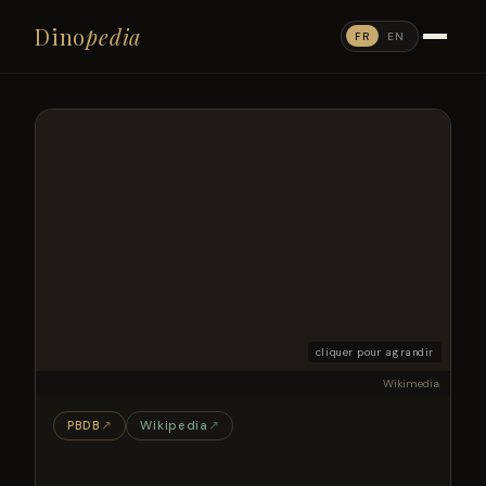
Dino
pedia
FR
EN
cliquer pour agrandir
Wikimedia
PBDB
↗
Wikipedia
↗