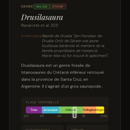
GENRE
VALIDE
ÉTEINT
Drusilasaura
Navarrete et al. 2011
Reptile de Drusila ''(en l’honneur de
ÉTYMOLOGIE
Drusila Ortiz de Zárate une jeune
fouilleuse bénévole et membre de la
famille propriétaire de l’estancia
Marie-Aike où fut trouvé le spécimen)''.
Drusilasaura est un genre fossile de
titanosaures du Crétacé inférieur retrouvé
dans la province de Santa Cruz, en
Argentine. Il s'agirait d'un gros sauropode
d'après la taille de la scapula retrouvée. Il
faisait possiblement partie des
PLAGE TEMPORELLE
Lognkosauria. Si c'est le cas, il serait le plus
Trias
Jurassique
Crétacé
Paléogène
Néogène
vieux membre jamais retrouvé de ce clade.
252
201
145
66
0 Ma
L'espèce type est Drusilasaura deseadensis.