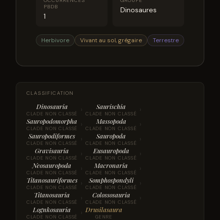
OCCURRENCES
GROUPE
PBDB
Dinosaures
1
Herbivore
Vivant au sol, grégaire
Terrestre
CLASSIFICATION
Dinosauria
Saurischia
›
›
CLADE NON CLASSÉ
CLADE NON CLASSÉ
Sauropodomorpha
Massopoda
›
›
CLADE NON CLASSÉ
CLADE NON CLASSÉ
Sauropodiformes
Sauropoda
›
›
CLADE NON CLASSÉ
CLADE NON CLASSÉ
Gravisauria
Eusauropoda
›
›
CLADE NON CLASSÉ
CLADE NON CLASSÉ
Neosauropoda
Macronaria
›
›
CLADE NON CLASSÉ
CLADE NON CLASSÉ
Titanosauriformes
Somphospondyli
›
›
CLADE NON CLASSÉ
CLADE NON CLASSÉ
Titanosauria
Colossosauria
›
›
CLADE NON CLASSÉ
CLADE NON CLASSÉ
Lognkosauria
Drusilasaura
›
CLADE NON CLASSÉ
GENRE