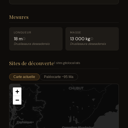
Mesures
LONGUEUR
MASSE
18 m
13 000 kg
ⓘ
ⓘ
Drusilasaura deseadensis
Drusilasaura deseadensis
Sites de découverte
1 sites géolocalisés
Carte actuelle
Paléocarte ~95 Ma
+
−