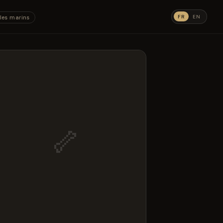
FR
EN
les marins
🦴