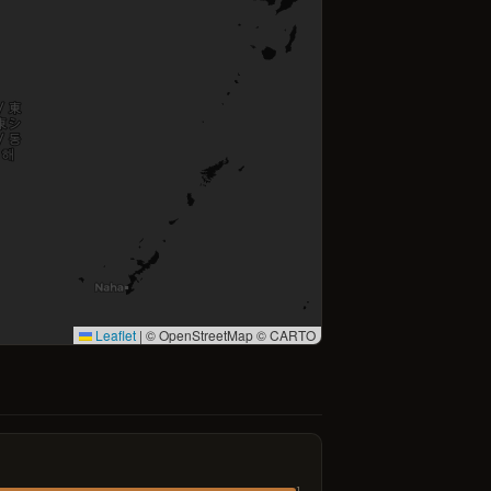
Leaflet
|
© OpenStreetMap © CARTO