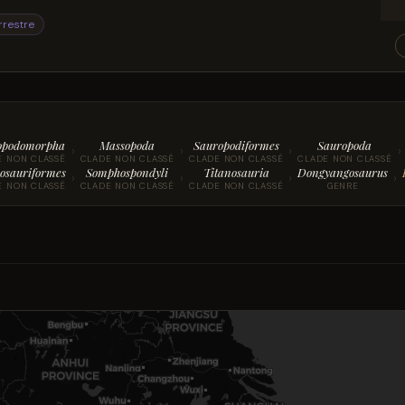
rrestre
opodomorpha
Massopoda
Sauropodiformes
Sauropoda
›
›
›
›
E NON CLASSÉ
CLADE NON CLASSÉ
CLADE NON CLASSÉ
CLADE NON CLASSÉ
osauriformes
Somphospondyli
Titanosauria
Dongyangosaurus
›
›
›
›
E NON CLASSÉ
CLADE NON CLASSÉ
CLADE NON CLASSÉ
GENRE