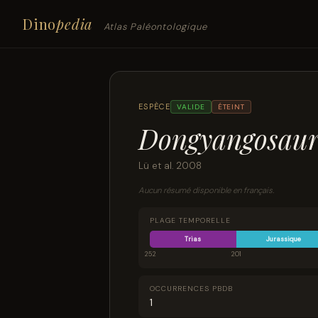
Dino
pedia
Atlas Paléontologique
ESPÈCE
VALIDE
ÉTEINT
Dongyangosauru
Lü et al. 2008
Aucun résumé disponible en français.
PLAGE TEMPORELLE
Trias
Jurassique
252
201
OCCURRENCES PBDB
1