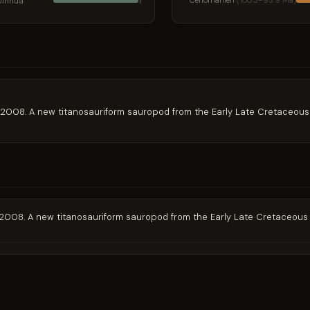
Jinhua
Cénomanien
(100.5–93.9 Ma)
1
Jin. 2008. A new titanosauriform sauropod from the Early Late Cretaceou
Jin. 2008. A new titanosauriform sauropod from the Early Late Cretaceous