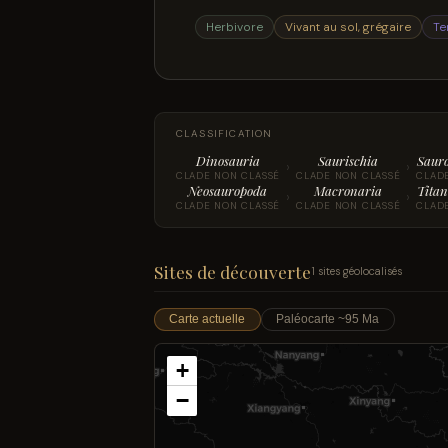
Herbivore
Vivant au sol, grégaire
Te
CLASSIFICATION
Dinosauria
Saurischia
Saur
›
›
CLADE NON CLASSÉ
CLADE NON CLASSÉ
CLAD
Neosauropoda
Macronaria
Titan
›
›
CLADE NON CLASSÉ
CLADE NON CLASSÉ
CLAD
Sites de découverte
1 sites géolocalisés
Carte actuelle
Paléocarte ~95 Ma
+
−