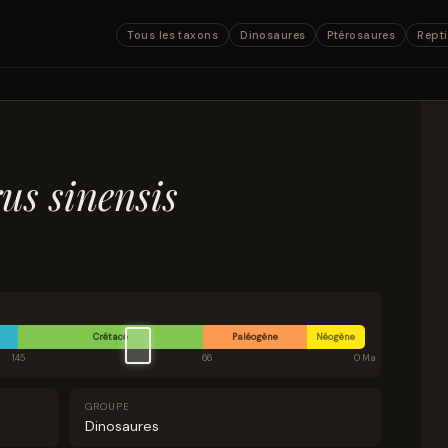
Tous les taxons
Dinosaures
Ptérosaures
Repti
s sinensis
Crétacé
Paléogène
Néogène
145
66
0 Ma
GROUPE
Dinosaures