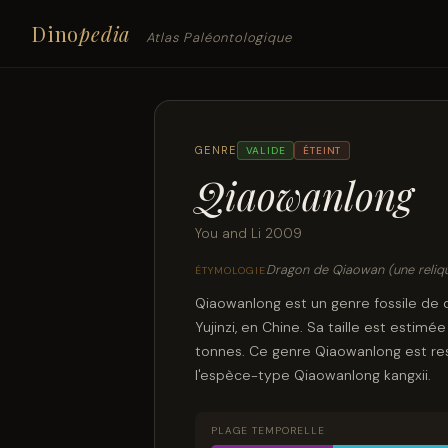
Dino
pedia
Atlas Paléontologique
GENRE
VALIDE
ÉTEINT
Qiaowanlong
You and Li 2009
Dragon de Qiaowan (une relique
ÉTYMOLOGIE
Qiaowanlong est un genre fossile de 
Yujinzi, en Chine. Sa taille est estim
tonnes. Ce genre Qiaowanlong est re
l'espèce-type Qiaowanlong kangxii.
PLAGE TEMPORELLE