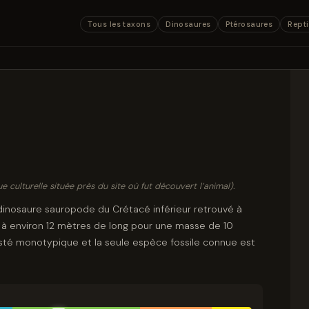
Tous les taxons
Dinosaures
Ptérosaures
Repti
 culturelle située près du site où fut découvert l’animal).
dinosaure sauropode du Crétacé inférieur retrouvé à
ée à environ 12 mètres de long pour une masse de 10
sté monotypique et la seule espèce fossile connue est