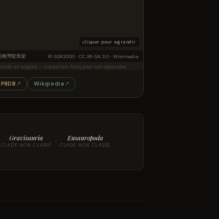
cliquer pour agrandir
康熙橋灣龍骨架
© SSR2000 · CC BY-SA 3.0 · Wikimedia
ende en anglais — traduction française non disponible.
PBDB
↗
Wikipedia
↗
Gravisauria
Eusauropoda
›
›
CLADE NON CLASSÉ
CLADE NON CLASSÉ