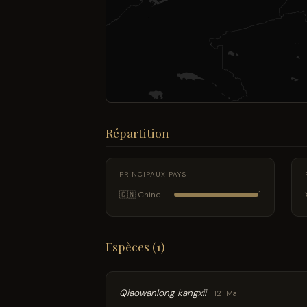
Répartition
PRINCIPAUX PAYS
🇨🇳 Chine
1
Espèces (1)
Qiaowanlong kangxii
121 Ma