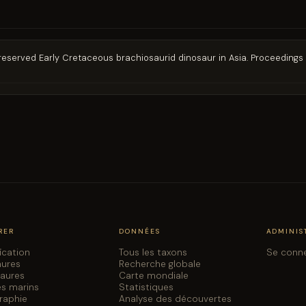
l-preserved Early Cretaceous brachiosaurid dinosaur in Asia. Proceedings
RER
DONNÉES
ADMINIS
fication
Tous les taxons
Se conn
aures
Recherche globale
saures
Carte mondiale
es marins
Statistiques
graphie
Analyse des découvertes