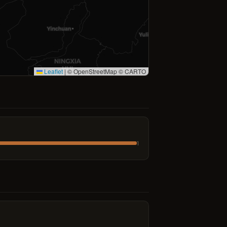
Leaflet
|
© OpenStreetMap © CARTO
1