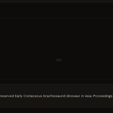
1 / 1
l-preserved Early Cretaceous brachiosaurid dinosaur in Asia. Proceeding