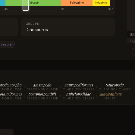
Crétacé
Paléogène
Néogène
145
66
0 Ma
GROUPE
Dinosaures
​
Lég
rrestre
opodomorpha
Massopoda
Sauropodiformes
Sauropoda
›
›
›
›
E NON CLASSÉ
CLADE NON CLASSÉ
CLADE NON CLASSÉ
CLADE NON CLASSÉ
osauriformes
Somphospondyli
Euhelopodidae
Qiaowanlong
›
›
›
E NON CLASSÉ
CLADE NON CLASSÉ
CLADE NON CLASSÉ
GENRE