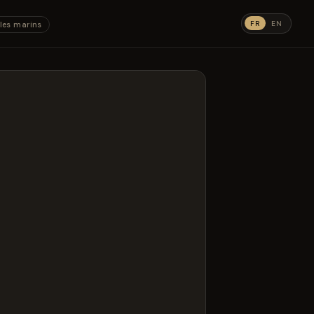
FR
EN
les marins