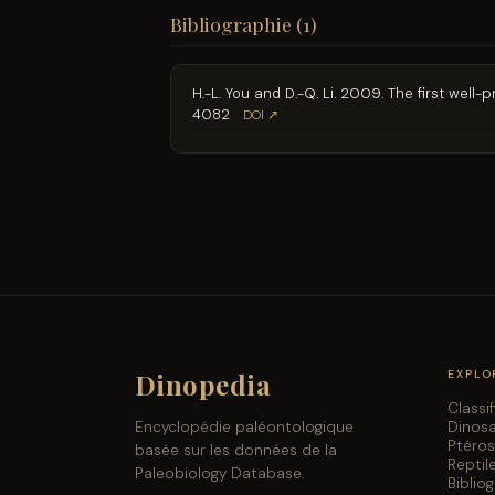
Bibliographie (1)
H.-L. You and D.-Q. Li. 2009. The first wel
4082
DOI ↗
Dinopedia
EXPLO
Classi
Dinos
Encyclopédie paléontologique
Ptéro
basée sur les données de la
Reptil
Paleobiology Database.
Biblio