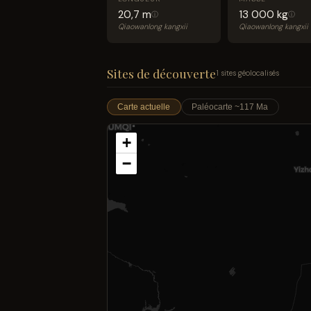
20,7 m
13 000 kg
ⓘ
ⓘ
Qiaowanlong kangxii
Qiaowanlong kangxii
Sites de découverte
1 sites géolocalisés
Carte actuelle
Paléocarte ~117 Ma
+
−