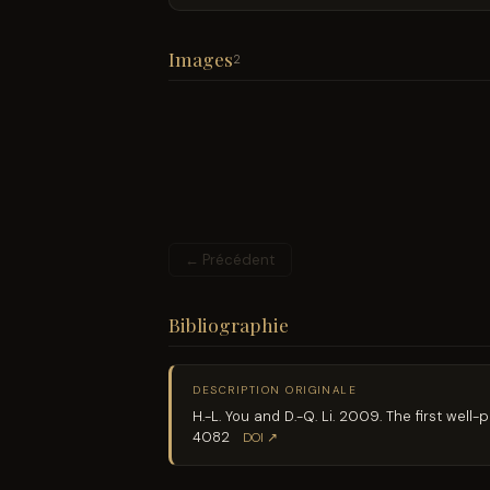
Images
2
← Précédent
Bibliographie
DESCRIPTION ORIGINALE
H.-L. You and D.-Q. Li. 2009. The first wel
4082
DOI ↗