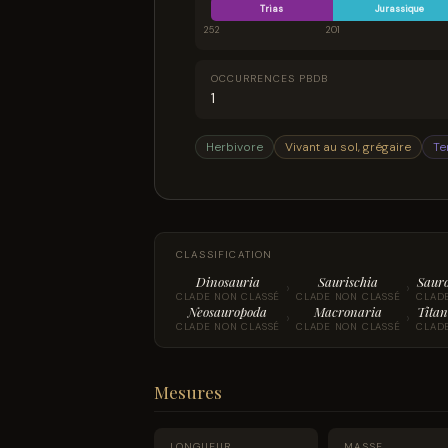
Trias
Jurassique
252
201
OCCURRENCES PBDB
1
Herbivore
Vivant au sol, grégaire
Te
CLASSIFICATION
Dinosauria
Saurischia
Saur
›
›
CLADE NON CLASSÉ
CLADE NON CLASSÉ
CLAD
Neosauropoda
Macronaria
Titan
›
›
CLADE NON CLASSÉ
CLADE NON CLASSÉ
CLAD
Mesures
LONGUEUR
MASSE