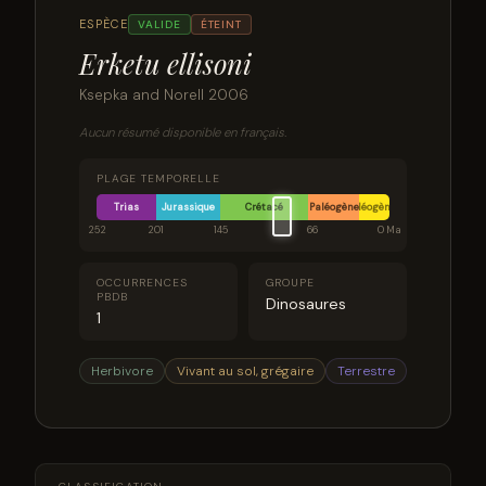
ESPÈCE
VALIDE
ÉTEINT
Erketu ellisoni
Ksepka and Norell 2006
Aucun résumé disponible en français.
PLAGE TEMPORELLE
Trias
Jurassique
Crétacé
Paléogène
Néogène
252
201
145
66
0 Ma
OCCURRENCES
GROUPE
PBDB
Dinosaures
1
Herbivore
Vivant au sol, grégaire
Terrestre