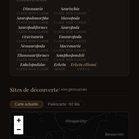
CLASSIFICATION
Dinosauria
Saurischia
›
›
CLADE NON CLASSÉ
CLADE NON CLASSÉ
Sauropodomorpha
Massopoda
›
›
CLADE NON CLASSÉ
CLADE NON CLASSÉ
Sauropodiformes
Sauropoda
›
›
CLADE NON CLASSÉ
CLADE NON CLASSÉ
Gravisauria
Eusauropoda
›
›
CLADE NON CLASSÉ
CLADE NON CLASSÉ
Neosauropoda
Macronaria
›
›
CLADE NON CLASSÉ
CLADE NON CLASSÉ
Titanosauriformes
Somphospondyli
›
›
CLADE NON CLASSÉ
CLADE NON CLASSÉ
Euhelopodidae
Erketu
Erketu ellisoni
›
›
CLADE NON CLASSÉ
GENRE
ESPÈCE
Sites de découverte
1 sites géolocalisés
Carte actuelle
Paléocarte ~92 Ma
+
−