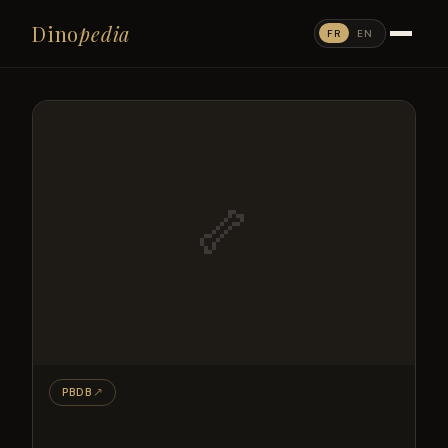
Dino
pedia
FR
EN
🦴
PBDB
↗