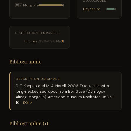
GÉOLOGIQUES
🇲🇳 Mongolie
1
Baynshire
1
DISTRIBUTION TEMPORELLE
Turonien
(93.9–89.8 Ma)
1
Bibliographie
DESCRIPTION ORIGINALE
D. T. Ksepka and M. A. Norell. 2006. Erketu ellisoni, a
long-necked sauropod from Bor Guvé (Dornogov
Aimag, Mongolia). American Museum Novitates 3508:1-
16
DOI ↗
Bibliographie (1)