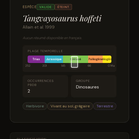
ESPÈCE
VALIDE
ÉTEINT
Tangvayosaurus hoffeti
Allain et al. 1999
Aucun résumé disponible en français.
PLAGE TEMPORELLE
Trias
Jurassique
Crétacé
Paléogène
Néogène
252
201
145
66
0 Ma
OCCURRENCES
GROUPE
PBDB
Dinosaures
2
Herbivore
Vivant au sol, grégaire
Terrestre