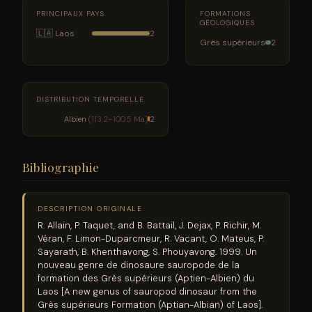
PRINCIPAUX PAYS
FORMATIONS
GÉOLOGIQUES
🇱🇦 Laos
2
Grès supérieurs
2
DISTRIBUTION TEMPORELLE
Albien
(113.2–100.5 Ma)
2
Bibliographie
DESCRIPTION ORIGINALE
R. Allain, P. Taquet, and B. Battail, J. Dejax, P. Richir, M.
Véran, F. Limon-Duparcmeur, R. Vacant, O. Mateus, P.
Sayarath, B. Khenthavong, S. Phouyavong. 1999. Un
nouveau genre de dinosaure sauropode de la
formation des Grès supérieurs (Aptien-Albien) du
Laos [A new genus of sauropod dinosaur from the
Grès supérieurs Formation (Aptian-Albian) of Laos].