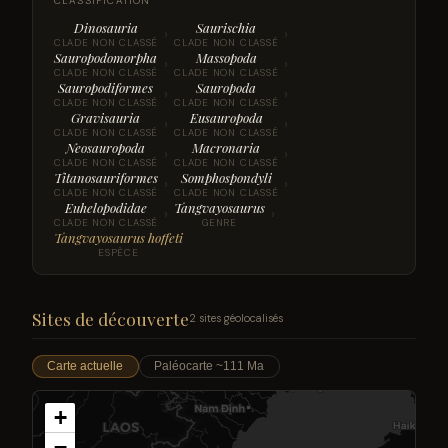
CLASSIFICATION
Dinosauria
Saurischia
›
›
CLADE NON CLASSÉ
CLADE NON CLASSÉ
Sauropodomorpha
Massopoda
›
›
CLADE NON CLASSÉ
CLADE NON CLASSÉ
Sauropodiformes
Sauropoda
›
›
CLADE NON CLASSÉ
CLADE NON CLASSÉ
Gravisauria
Eusauropoda
›
›
CLADE NON CLASSÉ
CLADE NON CLASSÉ
Neosauropoda
Macronaria
›
›
CLADE NON CLASSÉ
CLADE NON CLASSÉ
Titanosauriformes
Somphospondyli
›
›
CLADE NON CLASSÉ
CLADE NON CLASSÉ
Euhelopodidae
Tangvayosaurus
›
›
CLADE NON CLASSÉ
GENRE
Tangvayosaurus hoffeti
ESPÈCE
Sites de découverte
2 sites géolocalisés
Carte actuelle
Paléocarte ~111 Ma
+
−