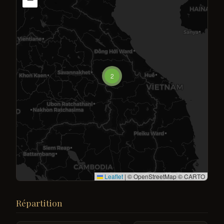
2
Leaflet
|
© OpenStreetMap © CARTO
Répartition