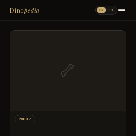
Dino
pedia
FR
EN
🦴
PBDB
↗