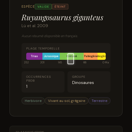
ESPÈCE
VALIDE
ÉTEINT
Ruyangosaurus giganteus
Lü et al. 2009
Aucun résumé disponible en français.
PLAGE TEMPORELLE
Trias
Jurassique
Crétacé
Paléogène
Néogène
252
201
145
66
0 Ma
OCCURRENCES
GROUPE
PBDB
Dinosaures
1
Herbivore
Vivant au sol, grégaire
Terrestre