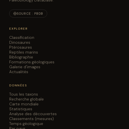
Paleobiology Database.
SOURCE : PBDB
EXPLORER
Classification
Dinosaures
Ptérosaures
Reptiles marins
Bibliographie
Formations géologiques
Galerie d'images
Actualités
DONNÉES
Tous les taxons
Recherche globale
Carte mondiale
Statistiques
Analyse des découvertes
Classements (mesures)
Temps géologique
Par pays