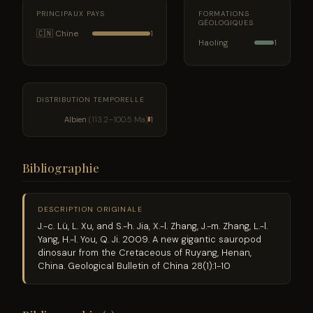
PRINCIPAUX PAYS
FORMATIONS
GÉOLOGIQUES
🇨🇳 Chine
1
Haoling
1
DISTRIBUTION TEMPORELLE
Albien
(113.2–100.5 Ma)
1
Bibliographie
DESCRIPTION ORIGINALE
J.-c. Lü, L. Xu, and S.-h. Jia, X.-l. Zhang, J.-m. Zhang, L.-l.
Yang, H.-l. You, Q. Ji. 2009. A new gigantic sauropod
dinosaur from the Cretaceous of Ruyang, Henan,
China. Geological Bulletin of China 28(1):1-10