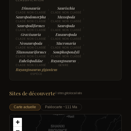
CLASSIFICATION
Dinosauria
Saurischia
›
›
CLADE NON CLASSÉ
CLADE NON CLASSÉ
Sauropodomorpha
Massopoda
›
›
CLADE NON CLASSÉ
CLADE NON CLASSÉ
Sauropodiformes
Sauropoda
›
›
CLADE NON CLASSÉ
CLADE NON CLASSÉ
Gravisauria
Eusauropoda
›
›
CLADE NON CLASSÉ
CLADE NON CLASSÉ
Neosauropoda
Macronaria
›
›
CLADE NON CLASSÉ
CLADE NON CLASSÉ
Titanosauriformes
Somphospondyli
›
›
CLADE NON CLASSÉ
CLADE NON CLASSÉ
Euhelopodidae
Ruyangosaurus
›
›
CLADE NON CLASSÉ
GENRE
Ruyangosaurus giganteus
ESPÈCE
Sites de découverte
1 sites géolocalisés
Carte actuelle
Paléocarte ~111 Ma
+
−