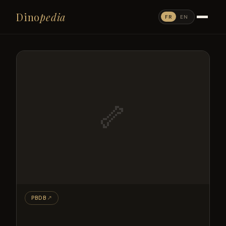
Dino
pedia
FR
EN
🦴
PBDB
↗