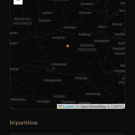
Leaflet
|
© OpenStreetMap © CARTO
Répartition