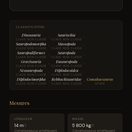
CLASSIFICATION
Dinosauria
Saurischia
›
›
CLADE NON CLASSÉ
CLADE NON CLASSÉ
Sauropodomorpha
Massopoda
›
›
CLADE NON CLASSÉ
CLADE NON CLASSÉ
Sauropodiformes
Sauropoda
›
›
CLADE NON CLASSÉ
CLADE NON CLASSÉ
Gravisauria
Eusauropoda
›
›
CLADE NON CLASSÉ
CLADE NON CLASSÉ
Neosauropoda
Diplodocoidea
›
›
CLADE NON CLASSÉ
CLADE NON CLASSÉ
Diplodocimorpha
Rebbachisauridae
Comahuesaurus
›
›
CLADE NON CLASSÉ
CLADE NON CLASSÉ
GENRE
Mesures
LONGUEUR
MASSE
14 m
5 800 kg
ⓘ
ⓘ
Comahuesaurus windhauseni
Comahuesaurus windhauseni