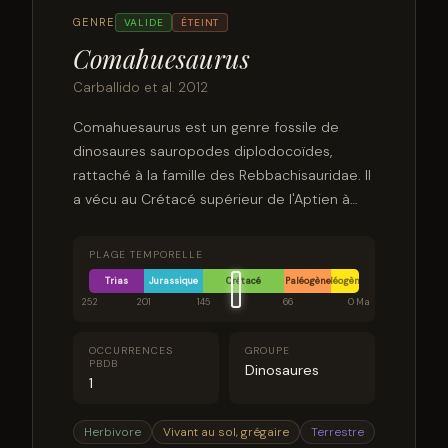
GENRE
VALIDE
ÉTEINT
Comahuesaurus
Carballido et al. 2012
Comahuesaurus est un genre fossile de
dinosaures sauropodes diplodocoïdes,
rattaché à la famille des Rebbachisauridae. Il
a vécu au Crétacé supérieur de l'Aptien à
l'Albien, il y a environ entre 125 et 100 Ma.
PLAGE TEMPORELLE
Trias
Jurassique
Crétacé
Paléogène
Néogène
252
201
145
66
0 Ma
OCCURRENCES
GROUPE
PBDB
Dinosaures
1
Herbivore
Vivant au sol, grégaire
Terrestre