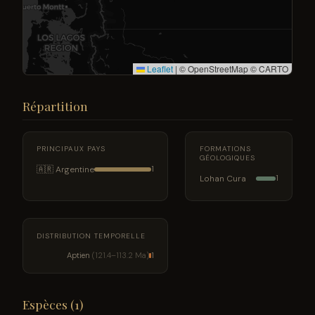
Leaflet
|
© OpenStreetMap © CARTO
Répartition
PRINCIPAUX PAYS
FORMATIONS
GÉOLOGIQUES
🇦🇷 Argentine
1
Lohan Cura
1
DISTRIBUTION TEMPORELLE
Aptien
(121.4–113.2 Ma)
1
Espèces (1)