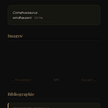
Comahuesaurus
windhauseni
120 Ma
Images
1
← Précédent
Suivant →
1 / 1
Bibliographie