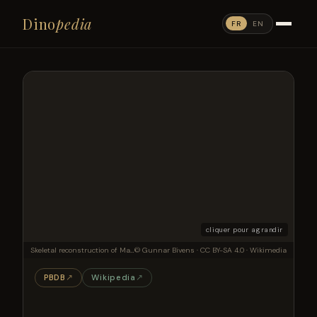
Dino
pedia
FR
EN
cliquer pour agrandir
Skeletal reconstruction of Maraapunisaurus fragillimus, with restored dorsal vertebra in posterior view. Scaled from Lavocatisaurus, Agustinia, Comahuesaurus, Amazonsaurus, &amp; other basal rebbachisaurids, with neck extended allometrically following Stevens &amp; Parrish (2006). Human silhouette is myself.
© Gunnar Bivens · CC BY-SA 4.0 · Wikimedia
PBDB
↗
Wikipedia
↗