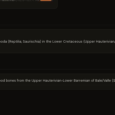
Hauterivien
(132.6–125.77 Ma)
1
opoda (Reptilia, Saurischia) in the Lower Cretaceous (Upper Hauterivia
ropod bones from the Upper Hauterivian-Lower Barremian of Bale/Valle (S