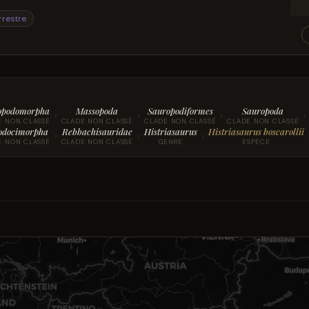
rrestre
opodomorpha
Massopoda
Sauropodiformes
Sauropoda
›
›
›
›
E NON CLASSÉ
CLADE NON CLASSÉ
CLADE NON CLASSÉ
CLADE NON CLASSÉ
odocimorpha
Rebbachisauridae
Histriasaurus
Histriasaurus boscarollii
›
›
›
E NON CLASSÉ
CLADE NON CLASSÉ
GENRE
ESPÈCE