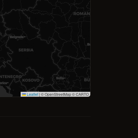
Leaflet
|
© OpenStreetMap © CARTO