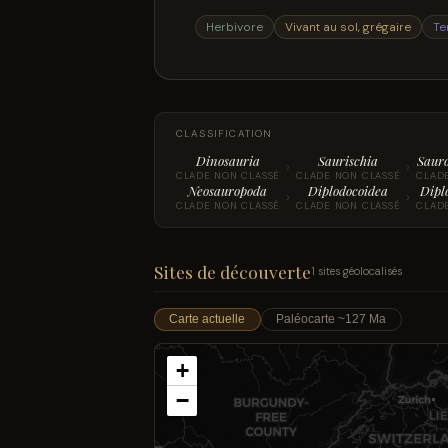
Herbivore
Vivant au sol, grégaire
Te
CLASSIFICATION
Dinosauria
Saurischia
Saur
›
›
CLADE NON CLASSÉ
CLADE NON CLASSÉ
CLAD
Neosauropoda
Diplodocoidea
Dipl
›
›
CLADE NON CLASSÉ
CLADE NON CLASSÉ
CLAD
Sites de découverte
1 sites géolocalisés
Carte actuelle
Paléocarte ~127 Ma
+
−