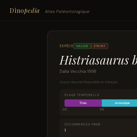
Dino
pedia
Atlas Paléontologique
ESPÈCE
VALIDE
ÉTEINT
Histriasaurus b
Dalla Vecchia 1998
Aucun résumé disponible en français.
PLAGE TEMPORELLE
Trias
Jurassique
252
201
OCCURRENCES PBDB
1