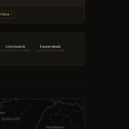
PBDB
↗
Gravisauria
Eusauropoda
›
›
CLADE NON CLASSÉ
CLADE NON CLASSÉ