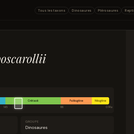
Tous les taxons
Dinosaures
Ptérosaures
Repti
oscarollii
Crétacé
Paléogène
Néogène
145
66
0 Ma
GROUPE
Dinosaures