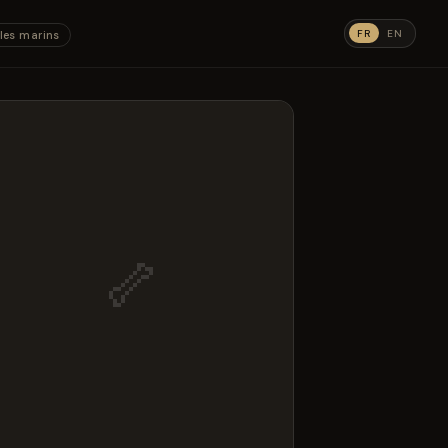
FR
EN
les marins
🦴