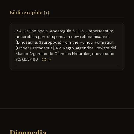
Bibliographie (1)
P. A. Gallina and S. Apesteguía. 2005. Cathartesaura
anaerobica gen. et sp. nov., a new rebbachisaurid
(Dinosauria, Sauropoda) from the Huincul Formation
(Upper Cretaceous), Río Negro, Argentina. Revista del
Museo Argentino de Ciencias Naturales, nuevo serie
7(2):153-166
DOI ↗
Dinopedia