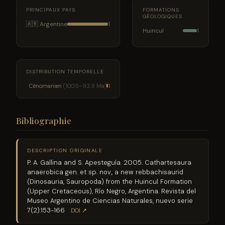
PRINCIPAUX PAYS
FORMATIONS
GÉOLOGIQUES
🇦🇷 Argentine
1
Huincul
1
DISTRIBUTION TEMPORELLE
Cénomanien
(100.5–93.9 Ma)
1
Bibliographie
DESCRIPTION ORIGINALE
P. A. Gallina and S. Apesteguía. 2005. Cathartesaura
anaerobica gen. et sp. nov., a new rebbachisaurid
(Dinosauria, Sauropoda) from the Huincul Formation
(Upper Cretaceous), Río Negro, Argentina. Revista del
Museo Argentino de Ciencias Naturales, nuevo serie
7(2):153-166
DOI ↗