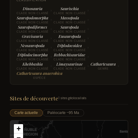
CLASSIFICATION
Dinosauria
Saurischia
›
›
CLADE NON CLASSÉ
CLADE NON CLASSÉ
Sauropodomorpha
Massopoda
›
›
CLADE NON CLASSÉ
CLADE NON CLASSÉ
Sauropodiformes
Sauropoda
›
›
CLADE NON CLASSÉ
CLADE NON CLASSÉ
Gravisauria
Eusauropoda
›
›
CLADE NON CLASSÉ
CLADE NON CLASSÉ
Neosauropoda
Diplodocoidea
›
›
CLADE NON CLASSÉ
CLADE NON CLASSÉ
Diplodocimorpha
Rebbachisauridae
›
›
CLADE NON CLASSÉ
CLADE NON CLASSÉ
Khebbashia
Limaysaurinae
Cathartesaura
›
›
›
CLADE NON CLASSÉ
CLADE NON CLASSÉ
GENRE
Cathartesaura anaerobica
ESPÈCE
Sites de découverte
1 sites géolocalisés
Carte actuelle
Paléocarte ~95 Ma
+
−