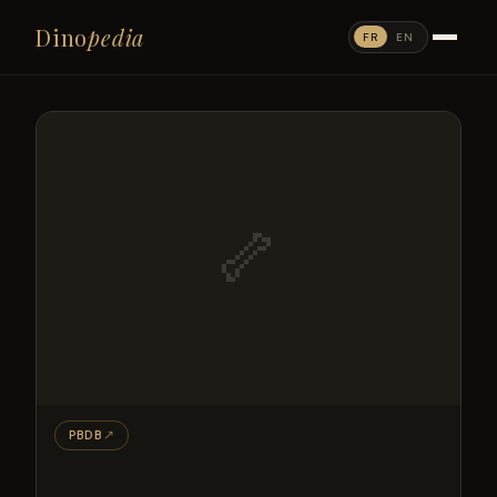
Dino
pedia
FR
EN
🦴
PBDB
↗