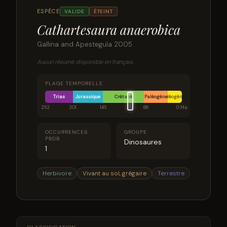
ESPÈCE
VALIDE
ÉTEINT
Cathartesaura anaerobica
Gallina and Apesteguía 2005
Aucun résumé disponible en français.
PLAGE TEMPORELLE
Trias
Jurassique
Crétacé
Paléogène
Néogène
252
201
145
66
0 Ma
OCCURRENCES
GROUPE
PBDB
Dinosaures
1
Herbivore
Vivant au sol, grégaire
Terrestre