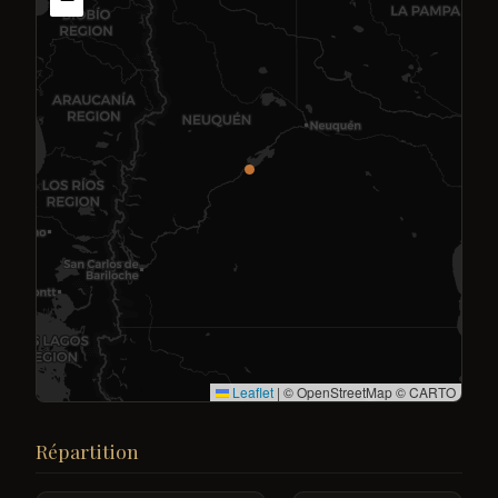
Leaflet
|
© OpenStreetMap © CARTO
Répartition