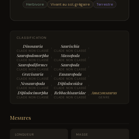
Herbivore
Vivant au sol, grégaire
Terrestre
CLASSIFICATION
Dinosauria
Saurischia
›
›
CLADE NON CLASSÉ
CLADE NON CLASSÉ
Sauropodomorpha
Massopoda
›
›
CLADE NON CLASSÉ
CLADE NON CLASSÉ
Sauropodiformes
Sauropoda
›
›
CLADE NON CLASSÉ
CLADE NON CLASSÉ
Gravisauria
Eusauropoda
›
›
CLADE NON CLASSÉ
CLADE NON CLASSÉ
Neosauropoda
Diplodocoidea
›
›
CLADE NON CLASSÉ
CLADE NON CLASSÉ
Diplodocimorpha
Rebbachisauridae
Amazonsaurus
›
›
CLADE NON CLASSÉ
CLADE NON CLASSÉ
GENRE
Mesures
LONGUEUR
MASSE