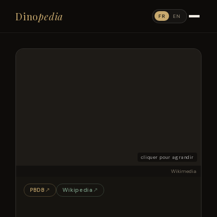
Dino
pedia
FR
EN
cliquer pour agrandir
Wikimedia
PBDB
↗
Wikipedia
↗