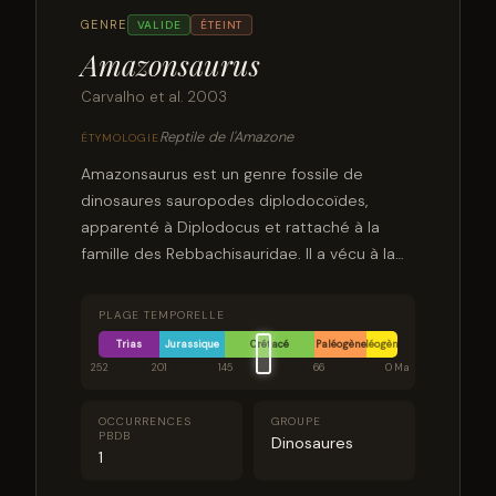
GENRE
VALIDE
ÉTEINT
Amazonsaurus
Carvalho et al. 2003
Reptile de l'Amazone
ÉTYMOLOGIE
Amazonsaurus est un genre fossile de
dinosaures sauropodes diplodocoïdes,
apparenté à Diplodocus et rattaché à la
famille des Rebbachisauridae. Il a vécu à la
fin du Crétacé inférieur, il y a environ entre
125 et 100,5 Ma dans une région qui est
PLAGE TEMPORELLE
maintenant l'Amérique du Sud. Ce genre est
Trias
Jurassique
Crétacé
Paléogène
Néogène
resté monotypique avec une seule espèce
252
201
145
66
0 Ma
fossile connue Amazonsaurus maranhensis.
OCCURRENCES
GROUPE
PBDB
Dinosaures
1