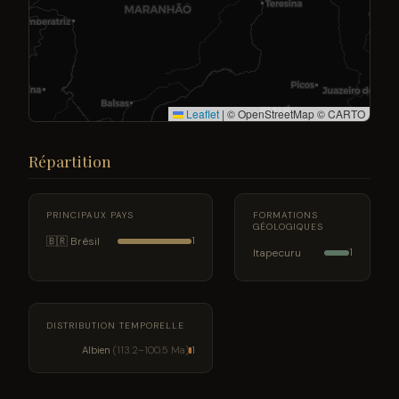
Leaflet
|
© OpenStreetMap © CARTO
Répartition
PRINCIPAUX PAYS
FORMATIONS
GÉOLOGIQUES
🇧🇷 Brésil
1
Itapecuru
1
DISTRIBUTION TEMPORELLE
Albien
(113.2–100.5 Ma)
1