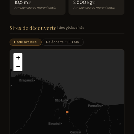
10,5 m
2 500 kg
ⓘ
ⓘ
Amazonsaurus maranhensis
Amazonsaurus maranhensis
Sites de découverte
1 sites géolocalisés
Carte actuelle
Paléocarte ~113 Ma
+
−