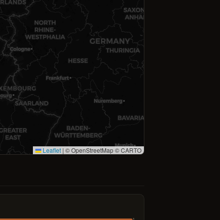
Leaflet
|
© OpenStreetMap © CARTO