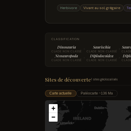
Herbivore
Vivant au sol, grégaire
Te
CLASSIFICATION
Dinosauria
Saurischia
Saur
›
›
CLADE NON CLASSÉ
CLADE NON CLASSÉ
CLAD
Neosauropoda
Diplodocoidea
Dipl
›
›
CLADE NON CLASSÉ
CLADE NON CLASSÉ
CLAD
Sites de découverte
1 sites géolocalisés
Carte actuelle
Paléocarte ~136 Ma
+
−