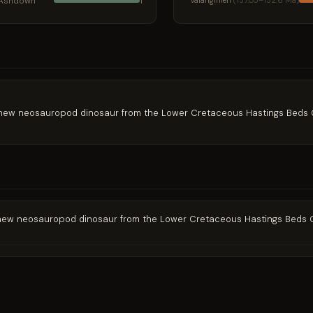
Ashdown
Valanginien
(137.05–132.6 Ma)
1
al new neosauropod dinosaur from the Lower Cretaceous Hastings Beds G
al new neosauropod dinosaur from the Lower Cretaceous Hastings Beds G