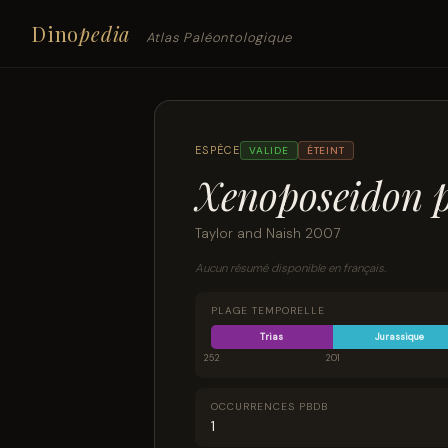
Dino
pedia
Atlas Paléontologique
ESPÈCE
VALIDE
ÉTEINT
Xenoposeidon 
Taylor and Naish 2007
Aucun résumé disponible en français.
PLAGE TEMPORELLE
Trias
Jurassique
252
201
OCCURRENCES PBDB
1