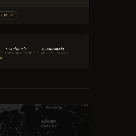
PBDB
↗
Gravisauria
Eusauropoda
›
›
CLADE NON CLASSÉ
CLADE NON CLASSÉ
os