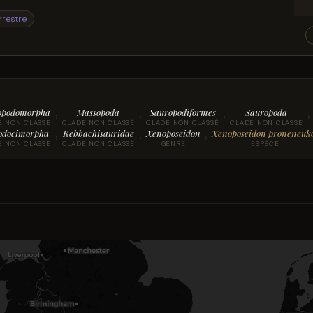
rrestre
opodomorpha
Massopoda
Sauropodiformes
Sauropoda
›
›
›
›
E NON CLASSÉ
CLADE NON CLASSÉ
CLADE NON CLASSÉ
CLADE NON CLASSÉ
odocimorpha
Rebbachisauridae
Xenoposeidon
Xenoposeidon proneneuk
›
›
›
E NON CLASSÉ
CLADE NON CLASSÉ
GENRE
ESPÈCE