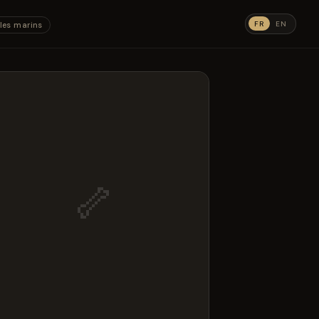
FR
EN
les marins
🦴