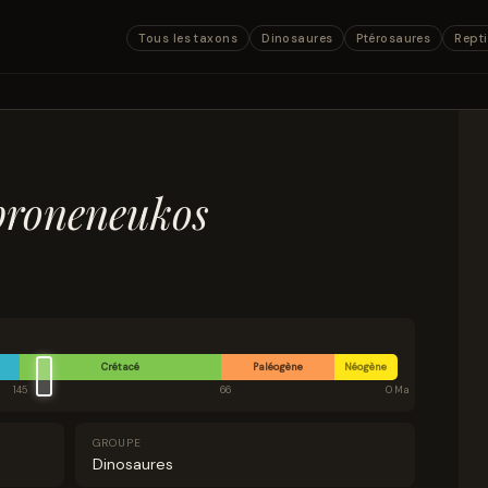
Tous les taxons
Dinosaures
Ptérosaures
Repti
proneneukos
Crétacé
Paléogène
Néogène
145
66
0 Ma
GROUPE
Dinosaures