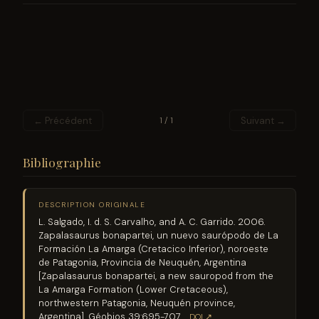
← Précédent
Suivant →
1 / 1
Bibliographie
DESCRIPTION ORIGINALE
L. Salgado, I. d. S. Carvalho, and A. C. Garrido. 2006.
Zapalasaurus bonapartei, un nuevo saurópodo de La
Formación La Amarga (Cretacico Inferior), noroeste
de Patagonia, Provincia de Neuquén, Argentina
[Zapalasaurus bonapartei, a new sauropod from the
La Amarga Formation (Lower Cretaceous),
northwestern Patagonia, Neuquén province,
Argentina]. Géobios 39:695-707
DOI ↗