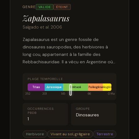
GENRE
VALIDE
ÉTEINT
Zapalasaurus
Salgado et al. 2006
Zapalasaurus est un genre fossile de
dinosaures sauropodes, des herbivores à
long cou, appartenant à la famille des
Rebbachisauridae. Il a vécu en Argentine où
ses restes fossiles ont été découverts dans
le Crétacé inférieur.
PLAGE TEMPORELLE
Trias
Jurassique
Crétacé
Paléogène
Néogène
252
201
145
66
0 Ma
OCCURRENCES
GROUPE
PBDB
Dinosaures
1
Herbivore
Vivant au sol, grégaire
Terrestre