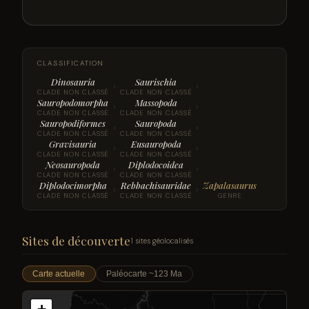
CLASSIFICATION
Dinosauria
Saurischia
›
›
CLADE NON CLASSÉ
CLADE NON CLASSÉ
Sauropodomorpha
Massopoda
›
›
CLADE NON CLASSÉ
CLADE NON CLASSÉ
Sauropodiformes
Sauropoda
›
›
CLADE NON CLASSÉ
CLADE NON CLASSÉ
Gravisauria
Eusauropoda
›
›
CLADE NON CLASSÉ
CLADE NON CLASSÉ
Neosauropoda
Diplodocoidea
›
›
CLADE NON CLASSÉ
CLADE NON CLASSÉ
Diplodocimorpha
Rebbachisauridae
Zapalasaurus
›
›
CLADE NON CLASSÉ
CLADE NON CLASSÉ
GENRE
Sites de découverte
1 sites géolocalisés
Carte actuelle
Paléocarte ~123 Ma