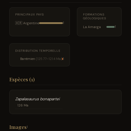
PRINCIPAUX PAYS
FORMATIONS
GÉOLOGIQUES
🇦🇷 Argentine
1
La Amarga
1
DISTRIBUTION TEMPORELLE
Barrémien
(125.77–121.4 Ma)
1
Espèces (1)
Zapalasaurus bonapartei
126 Ma
Images
1