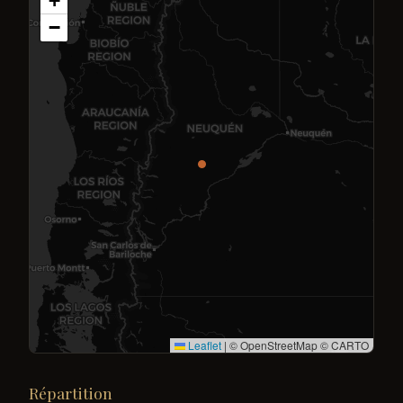
+
−
Leaflet
|
© OpenStreetMap © CARTO
Répartition