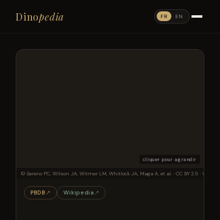
Dino
pedia
FR
EN
cliquer pour agrandir
Original description: The diagram is based on strict consensus of five minimum-le
© Sereno PC, Wilson JA, Witmer LM, Whitlock JA, Maga A, et al. · CC BY 2.5 · Wikim
PBDB
↗
Wikipedia
↗