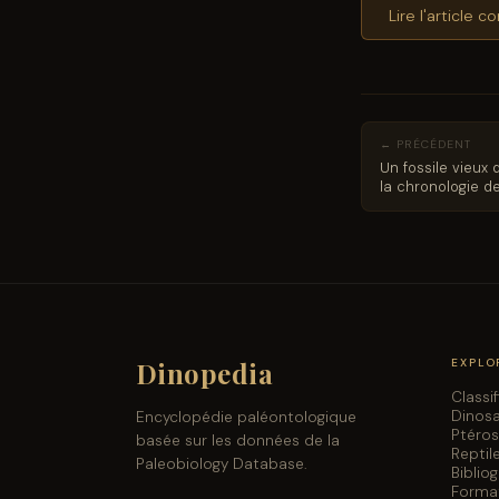
Lire l'article 
← PRÉCÉDENT
Un fossile vieux 
la chronologie d
dinosaures en A
Dinopedia
EXPLO
Classi
Dinos
Encyclopédie paléontologique
Ptéro
basée sur les données de la
Reptil
Paleobiology Database.
Biblio
Forma