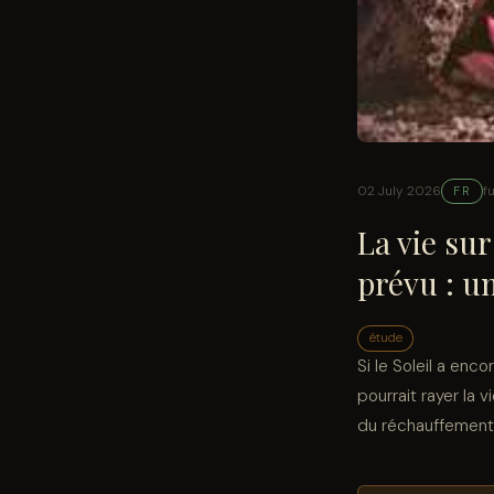
02 July 2026
f
FR
La vie su
prévu : u
étude
Si le Soleil a enc
pourrait rayer la 
du réchauffement 