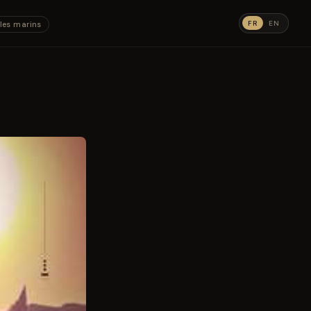
FR
EN
les marins