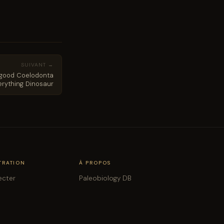
SUIVANT →
good Coelodonta
erything Dinosaur
TRATION
À PROPOS
ecter
Paleobiology DB