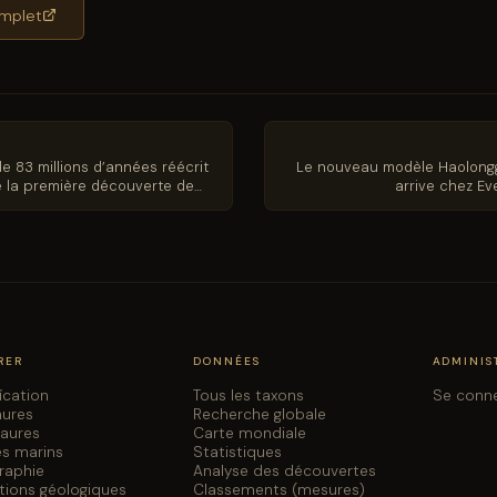
complet
de 83 millions d’années réécrit
Le nouveau modèle Haolong
e la première découverte de
arrive chez Ev
ntarctique
RER
DONNÉES
ADMINIS
fication
Tous les taxons
Se conn
aures
Recherche globale
saures
Carte mondiale
es marins
Statistiques
graphie
Analyse des découvertes
tions géologiques
Classements (mesures)