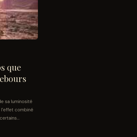
ps que
rebours
de sa luminosité
, l’effet combiné
ertains...