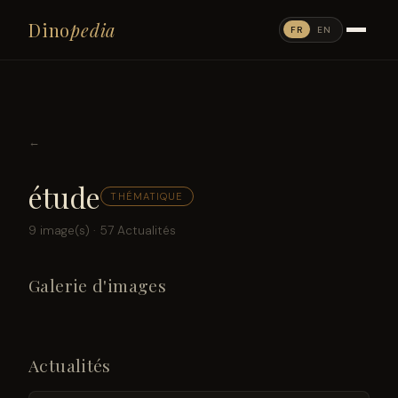
Dino
pedia
FR
EN
←
étude
THÉMATIQUE
9 image(s) · 57 Actualités
Galerie d'images
Actualités