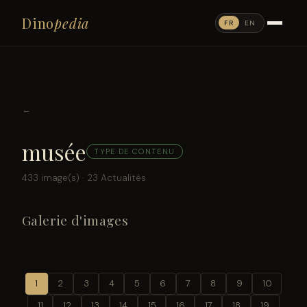
Dino
pedia
FR
EN
←
musée
TYPE DE CONTENU
433 image(s) · 23 Actualités
Galerie d'images
1
2
3
4
5
6
7
8
9
10
11
12
13
14
15
16
17
18
19