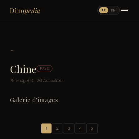
Dino
pedia
FR
EN
←
Chine
PAYS
78 image(s) · 26 Actualités
Galerie d'images
1
2
3
4
5