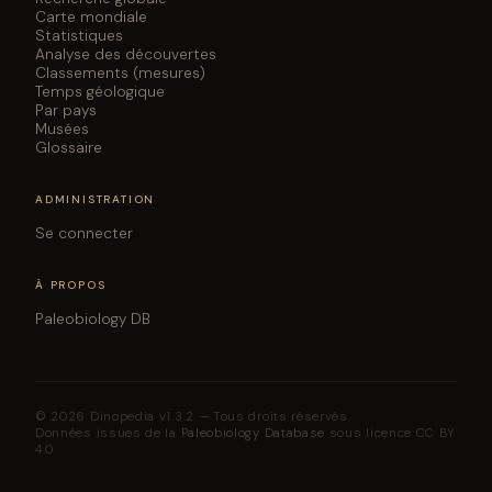
Carte mondiale
Statistiques
Analyse des découvertes
Classements (mesures)
Temps géologique
Par pays
Musées
Glossaire
ADMINISTRATION
Se connecter
À PROPOS
Paleobiology DB
© 2026 Dinopedia v1.3.2 — Tous droits réservés.
Données issues de la
Paleobiology Database
sous licence CC BY
4.0