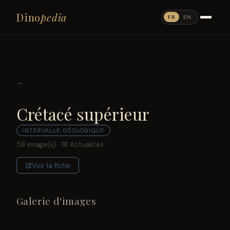
Dino
pedia
FR
EN
←
Crétacé supérieur
INTERVALLE GÉOLOGIQUE
58 image(s) · 18 Actualités
Voir la fiche
Galerie d'images