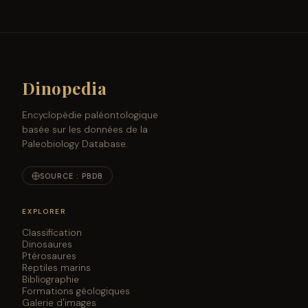
La découverte de fossiles en Patagonie révèle de
nouvelles espèces de tortues à cornes apparaît en
premier sur Sci.News : Breaking Science News.
Dinopedia
Encyclopédie paléontologique
basée sur les données de la
Paleobiology Database.
SOURCE : PBDB
EXPLORER
Classification
Dinosaures
Ptérosaures
Reptiles marins
Bibliographie
Formations géologiques
Galerie d'images