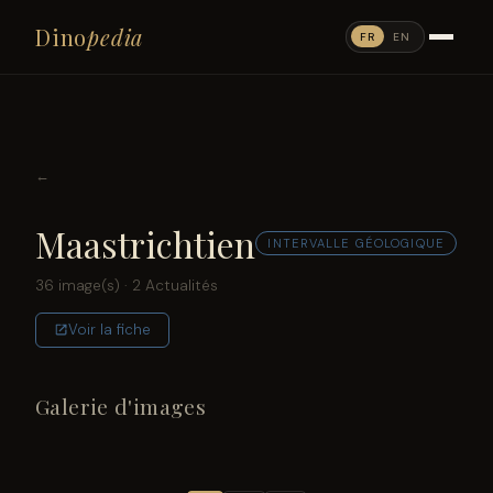
Dino
pedia
FR
EN
←
Maastrichtien
INTERVALLE GÉOLOGIQUE
36 image(s) · 2 Actualités
Voir la fiche
Galerie d'images