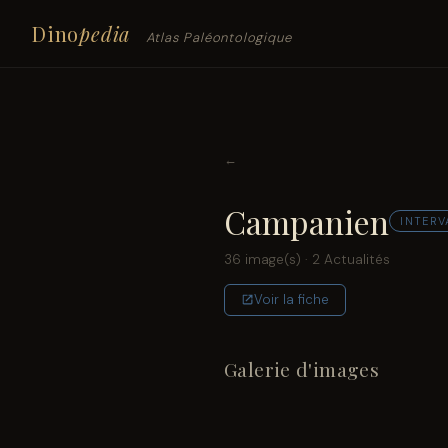
Dino
pedia
Atlas Paléontologique
←
Campanien
INTERV
36 image(s) · 2 Actualités
Voir la fiche
Galerie d'images