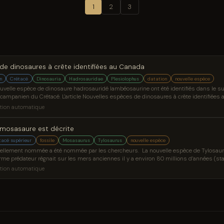
1
2
3
de dinosaures à crête identifiées au Canada
n
Crétacé
Dinosauria
Hadrosauridae
Plesiolophus
datation
nouvelle espèce
velle espèce de dinosaure hadrosauridé lambéosaurine ont été identifiés dans le sud
ge campanien du Crétacé. L'article Nouvelles espèces de dinosaures à crête identifiées
 News.
tion automatique
mosasaure est décrite
tacé supérieur
fossile
Mosasaurus
Tylosaurus
nouvelle espèce
llement nommée a été nommée par les chercheurs. La nouvelle espèce de Tylosaurus
rme prédateur régnait sur les mers anciennes il y a environ 80 millions d’années (
publié dans le Bulletin of the American
tion automatique