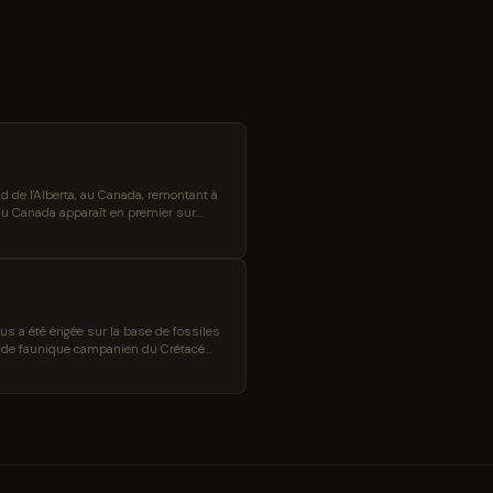
 de l'Alberta, au Canada, remontant à
 au Canada apparaît en premier sur
 a été érigée sur la base de fossiles
stade faunique campanien du Crétacé