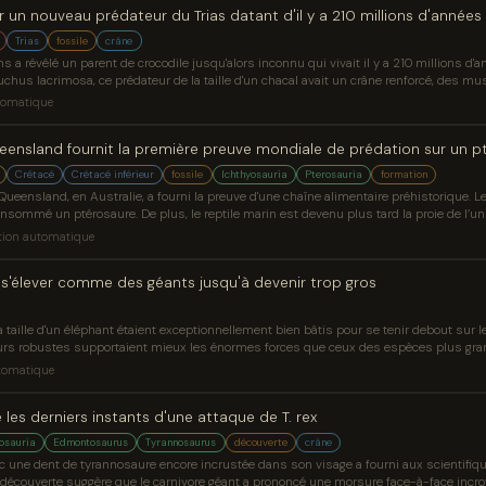
er un nouveau prédateur du Trias datant d'il y a 210 millions d'années
Trias
fossile
crâne
 a révélé un parent de crocodile jusqu'alors inconnu qui vivait il y a 210 millions d'
 lacrimosa, ce prédateur de la taille d'un chacal avait un crâne renforcé, des mu
des proies plus grosses.
tomatique
ueensland fournit la première preuve mondiale de prédation sur un p
Crétacé
Crétacé inférieur
fossile
Ichthyosauria
Pterosauria
formation
ueensland, en Australie, a fourni la preuve d'une chaîne alimentaire préhistorique. Le
onsommé un ptérosaure. De plus, le reptile marin est devenu plus tard la proie de l’
pectaculaire provient de la Formation de Toolebuc du Crétacé inférieur
tion automatique
 s'élever comme des géants jusqu'à devenir trop gros
aille d'un éléphant étaient exceptionnellement bien bâtis pour se tenir debout sur l
s robustes supportaient mieux les énormes forces que ceux des espèces plus grande
icale les a peut-être aidés à atteindre la cime des arbres, à effrayer les prédateurs 
tomatique
 les derniers instants d'une attaque de T. rex
osauria
Edmontosaurus
Tyrannosaurus
découverte
crâne
 une dent de tyrannosaure encore incrustée dans son visage a fourni aux scientifiq
a découverte suggère que le carnivore géant a prononcé une morsure face-à-face incr