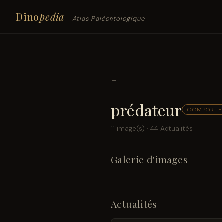
Dino
pedia
Atlas Paléontologique
←
prédateur
COMPORTE
11 image(s) · 44 Actualités
Galerie d'images
Actualités