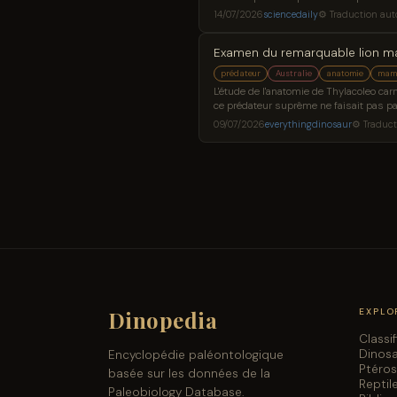
nouveaux indices sur la façon dont le 
14/07/2026
sciencedaily
⚙ Traduction au
Examen du remarquable lion mar
prédateur
Australie
anatomie
mam
L'étude de l'anatomie de Thylacoleo car
ce prédateur suprême ne faisait pas par
d'ancêtres principalement herbivores, 
09/07/2026
everythingdinosaur
⚙ Traduct
Dinopedia
EXPLO
Classi
Dinos
Encyclopédie paléontologique
Ptéro
basée sur les données de la
Reptil
Paleobiology Database.