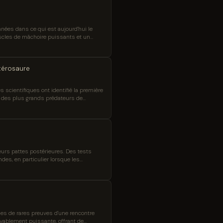
années dans ce qui est aujourd'hui le
scles de mâchoire puissants et un
térosaure
s scientifiques ont identifié la première
un des plus grands prédateurs de
eurs pattes postérieures. Des tests
s, en particulier lorsque les
ou à impressionner des partenaires
ues de rares preuves d'une rencontre
oyablement puissante, offrant de