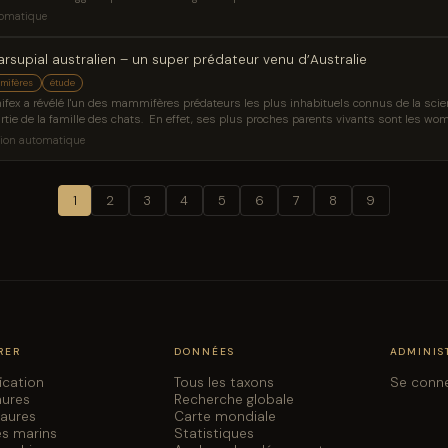
tyrannosaure chassait.
tomatique
supial australien – un super prédateur venu d’Australie
mifères
étude
nifex a révélé l'un des mammifères prédateurs les plus inhabituels connus de la scien
tie de la famille des chats. En effet, ses plus proches parents vivants sont les womba
Thylacoleo carnifex est devenu une espèce hautement spécialisée.
ion automatique
1
2
3
4
5
6
7
8
9
RER
DONNÉES
ADMINIS
fication
Tous les taxons
Se conn
aures
Recherche globale
saures
Carte mondiale
es marins
Statistiques