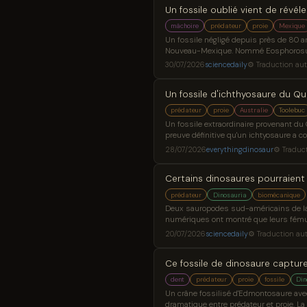
Un fossile oublié vient de révél
mâchoire
prédateur
proie
Mexique
Un fossile négligé depuis près de 80 ans
Nouveau-Mexique. Nommé Eosphorosuchus
museau court conçu pour s'attaquer à 
30/07/2026
sciencedaily
⚙ Traduction au
Un fossile d'ichthyosaure du Q
prédateur
proie
Australie
Toolebuc
Un fossile extraordinaire provenant du Q
preuve définitive qu'un ichtyosaure a c
l’ancienne mer d’Eromanga. Le fossile s
28/07/2026
everythingdinosaur
⚙ Traduc
Certains dinosaures pourraient
prédateur
Dinosauria
biomécanique
Deux sauropodes sud-américains de la t
numériques ont montré que leurs fémur
dinosaures étaient jeunes. La pose vert
20/07/2026
sciencedaily
⚙ Traduction au
potentiels.
Ce fossile de dinosaure capture
dent
prédateur
proie
fossile
Din
Un crâne fossilisé d'Edmontosaure avec
dramatique entre prédateur et proie. L