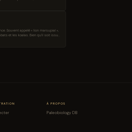
ce. Souvent appelé « lion marsupial »,
ts et les koalas. Bien qu'il soit issu
TRATION
À PROPOS
ecter
Paleobiology DB