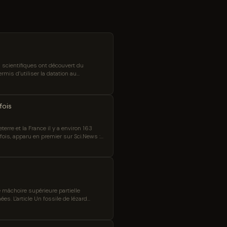
 scientifiques ont découvert du
rmis d’utiliser la datation au
 en forme de masque ont été ajoutées au
fois
terre et la France il y a environ 163
efois, apparu en premier sur Sci.News :
 mâchoire supérieure partielle
s. L'article Un fossile de lézard
nce News.