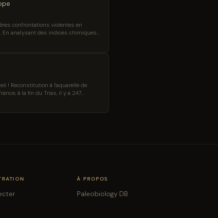
rope
ères confrontations violentes en
e. En analysant des indices chimiques
gers qui avaient subi une violence
, tandis que des captifs venus de plus
 ! Reconstitution à l'aquarelle de
nce, à la fin du Trias, il y a 247
u genre se traduit par « Reptile
TRATION
À PROPOS
ecter
Paleobiology DB