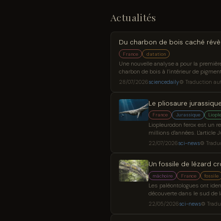
Actualités
Du charbon de bois caché révèl
France
datation
Une nouvelle analyse a pour la premièr
charbon de bois à l’intérieur de pigmen
radiocarbone. Les résultats montrent qu
28/07/2026
sciencedaily
⚙ Traduction au
cours de plusieurs périodes très éloign
Le pliosaure jurassique
France
Jurassique
Liopl
Liopleurodon ferox est un rep
millions d'années. L'article
Breaking Science News.
22/07/2026
sci-news
⚙ Tradu
Un fossile de lézard c
mâchoire
France
fossile
Les paléontologues ont iden
découverte dans le sud de l
crocodile vieux de 83 milli
22/05/2026
sci-news
⚙ Tradu