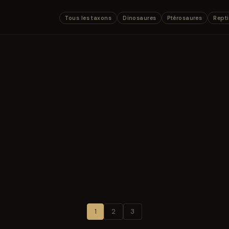
Tous les taxons
Dinosaures
Ptérosaures
Repti
1
2
3