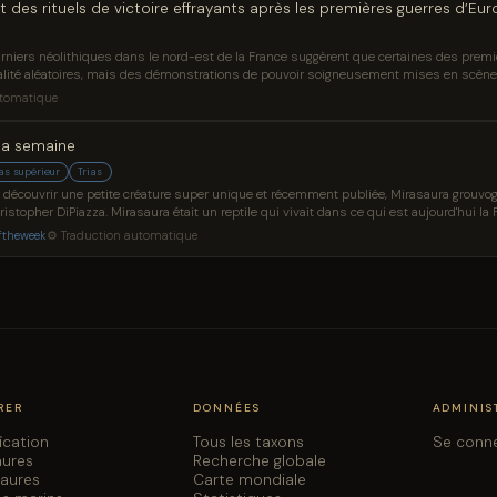
des rituels de victoire effrayants après les premières guerres d’Eu
niers néolithiques dans le nord-est de la France suggèrent que certaines des premi
talité aléatoires, mais des démonstrations de pouvoir soigneusement mises en scèn
iennes, les chercheurs ont découvert que de nombreuses victimes étaient des étran
utomatique
. Les armes coupées semblent avoir été prises sur des ennemis locaux tués au combat
 la semaine
ias supérieur
Trias
découvrir une petite créature super unique et récemment publiée, Mirasaura grouvogeli
stopher DiPiazza. Mirasaura était un reptile qui vivait dans ce qui est aujourd'hui la Fra
tes de cette espèce peuvent avoir atteint environ 8 à 10 pouces (20 à 25 cm). Le nom d
oftheweek
⚙ Traduction automatique
spèce, grouvogeli, rend hommage à Louis Grouvogel, qui a découvert à l'origine
RER
DONNÉES
ADMINIS
fication
Tous les taxons
Se conn
aures
Recherche globale
saures
Carte mondiale