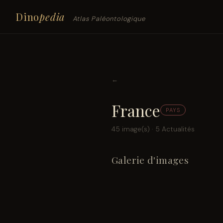
Dino
pedia
Atlas Paléontologique
←
France
PAYS
45 image(s) · 5 Actualités
Galerie d'images