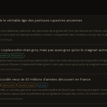
e le véritable âge des peintures rupestres anciennes
e fois daté avec précision les peintures de la grotte de Font-de-Gaume en France. Les
ts noirs que l’on pensait autrefois contenir uniquement des minéraux, ce qui leur a pe
'un bison a été peint il y a environ 13 000 ans, tandis que des sections d'une figure
tomatique
ées.
 Liopleurodon était gros, mais pas aussi gros qu'on le craignait autre
eurodon
Pliosaurus
tile marin au cou court qui patrouillait dans les mers de ce qui est aujourd'hui l'Angle
 Jurassic Pliosaur Liopleurodon était grand, mais pas aussi gros qu'on le craignait autr
ction automatique
rocodile vieux de 83 millions d'années découvert en France
découverte
nouvelle espèce
partiel
tifié un nouveau genre et une nouvelle espèce de lézard pan-shinisaure à partir d'une
a France, repoussant la présence de sa lignée en Europe d'au moins 30 millions d'année
ons d'années découvert en France est apparu en premier sur Sci.News : Breaking Scie
ction automatique