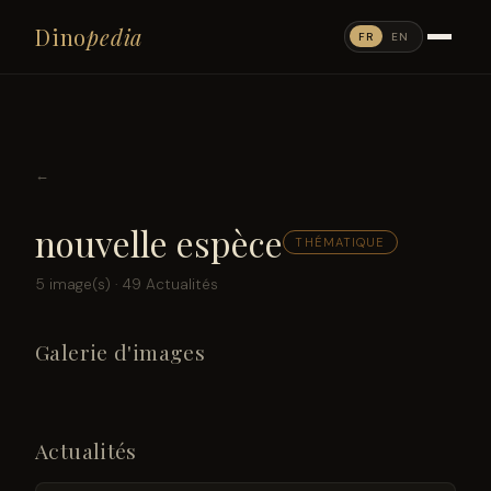
Dino
pedia
FR
EN
←
nouvelle espèce
THÉMATIQUE
5 image(s) · 49 Actualités
Galerie d'images
Actualités