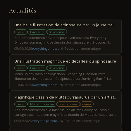
Actualités
Une belle illustration de spinosaure par un jeune paléoartiste
dessin
Dinosauria
Spinosauria
Nos remerciements à Caldey pour avoir envoyé à Everything
Dinosaur son magnifique dessin d'un dinosaure théropode. Il
s'agit du Spinosaurus mirabilis récemment décrit et ce dinosaure
05/08/2026
everythingdinosaur
⚙ Traduction automatique
coloré traverse prudemment un lac gelé. Il s’agit d’une illustration
vibrante de Spinosaurus mirabilis. Le dinosaure regarde
Une illustration magnifique et détaillée du spinosaure
attentivement la surface gelée, peut-être a-t-il
dessin
Dinosauria
Spinosauria
Merci Caldey d'avoir envoyé dans Everything Dinosaur votre
illustration des nouveau-nés Spinosaurus "Surviving Earth". Le
célèbre paléoartiste Gabriel Ugueto a réalisé le concept art de cette
29/05/2026
everythingdinosaur
⚙ Traduction automatique
nouvelle série télévisée en huit épisodes. Nous avons eu la
chance de voir certaines de ses illustrations remarquables,
Magnifique dessin de Muttaburrasaurus par un artiste talentueux
notamment les dessins de Spinosaurus. Le dessin de Caldey
recrée fidèlement la scène mettant en scène le
dessin
Muttaburrasaurus
comportement
oiseau
Nos remerciements à la talentueuse artiste Caldey pour avoir
partagé avec nous son magnifique dessin de Muttaburrasaurus.
Le couple Muttaburrasaurus se frotte doucement la tête. Un tel
09/05/2026
everythingdinosaur
⚙ Traduction automatique
comportement est observé chez les oiseaux vivants. Ce
comportement est souvent appelé allopreening. Il réaffirme le lien