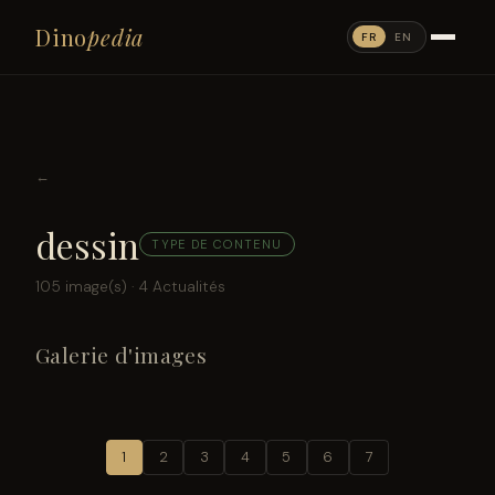
Dino
pedia
FR
EN
←
dessin
TYPE DE CONTENU
105 image(s) · 4 Actualités
Galerie d'images
1
2
3
4
5
6
7