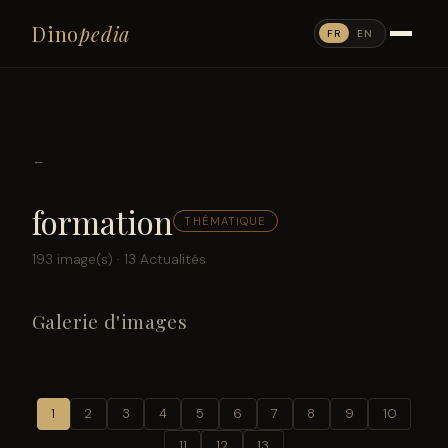
Dino
pedia
FR
EN
←
formation
THÉMATIQUE
193 image(s) · 13 Actualités
Galerie d'images
1
2
3
4
5
6
7
8
9
10
11
12
13