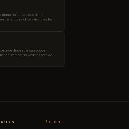
s titans du Jurassique dans
caractéristiques observées chez les
rassique connu d’Amérique du Sud,
espèce de dinosaure sauropode
chen. L'article Nouvelle espèce de
TRATION
À PROPOS