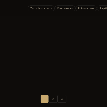
Tous les taxons
Dinosaures
Ptérosaures
Repti
1
2
3