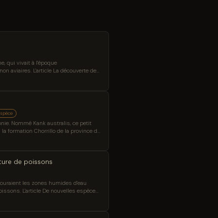
, qui vivait à l'époque
n aviaires. L'article La découverte de
ng Science News.
espèce
onie. Nommé Kank australis, ce petit
 la formation Chorrillo de la province de
pture de poissons
couraient les zones humides d'eau
oissons. L'article De nouvelles espèces
Sci.News : Breaking Science News.