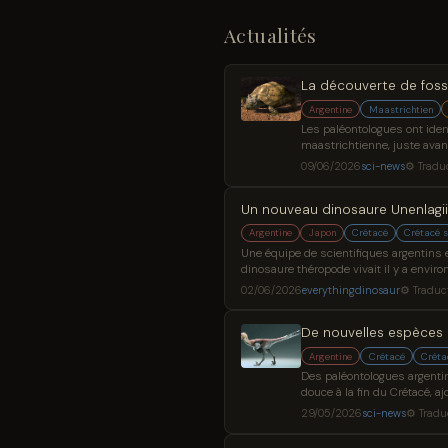
Actualités
La découverte de foss
Argentine
Maastrichtien
Les paléontologues ont ident
maastrichtienne, juste avant
fossiles en Patagonie révèl
09/06/2026
sci-news
⚙ Tradu
Un nouveau dinosaure Unenlagii
Argentine
Japon
Crétacé
Crétacé s
Une équipe de scientifiques argentins 
dinosaure théropode vivait il y a enviro
Santa Cruz, en Argentine. La découvert
02/06/2026
everythingdinosaur
⚙ Traduc
De nouvelles espèces 
Argentine
Crétacé
Créta
Des paléontologues argentin
douce à la fin du Crétacé, a
de dinosaures d'Argentine p
29/05/2026
sci-news
⚙ Tradu