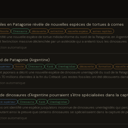
iles en Patagonie révèle de nouvelles espèces de tortues à cornes
fossile
Dinosauria
découverte
extinction
nouvelle espèce
autres reptiles
ifié une nouvelle espèce de tortue méiolaniforme du nord de la Patagonie, en Argentine
 l'extinction massive déclenchée par un astéroïde qui a anéanti tous les dinosaures no
e de nouvelles espèces de tortues à cornes apparaît en premier sur Sci.News : Breaki
ction automatique
d de Patagonie (Argentine)
upérieur
fossile
Dinosauria
Kank
Unenlagiidae
découverte
formation
nouvelle 
et japonais a décrit une nouvelle espèce de dinosaure unenlagiidé du sud de la Patag
n 70 millions d'années à la fin du Crétacé. Les restes fossiles ont été découverts dans
e aide mieux les paléontologues
tion automatique
de dinosaures d'Argentine pourraient s'être spécialisées dans la ca
cé supérieur
Dinosauria
Kank
Unenlagiidae
s ont identifié une espèce jusqu'alors inconnue de dinosaures unenlagiidés qui par
joutant ainsi la preuve que certains dinosaures se spécialisaient dans la capture de p
ourraient s'être spécialisées dans la capture de poissons est apparu en premier sur 
ction automatique