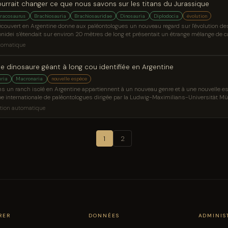
urrait changer ce que nous savons sur les titans du Jurassique
rracosaurus
Brachiosauria
Brachiosauridae
Dinosauria
Diplodocia
évolution
couvert en Argentine donne aux paléontologues un nouveau regard sur l'évolution de
nidei s'étendait sur environ 20 mètres de long et présentait un étrange mélange de 
rus. Les scientifiques pensent qu’il pourrait s’agir du premier brachiosaure du Ju
tomatique
 majeure dans les archives fossiles de dinosaures.
e dinosaure géant à long cou identifiée en Argentine
uria
Macronaria
nouvelle espèce
ns un ranch isolé en Argentine appartiennent à un nouveau genre et à une nouvelle 
e internationale de paléontologues dirigée par la Ludwig-Maximilians-Universität Mün
identifié en Argentine apparaît en premier sur Sci.News : Breaking Science News.
tion automatique
1
2
RER
DONNÉES
ADMINIS