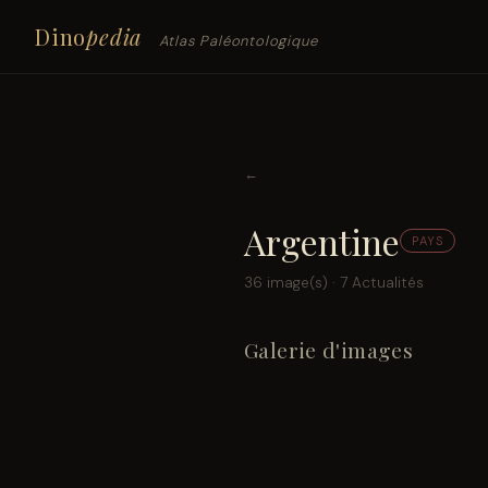
Dino
pedia
Atlas Paléontologique
←
Argentine
PAYS
36 image(s) · 7 Actualités
Galerie d'images