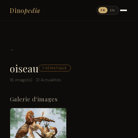
Dino
pedia
FR
EN
←
oiseau
THÉMATIQUE
16 image(s) · 21 Actualités
Galerie d'images