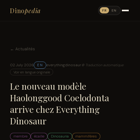
Dino
pedia
FR
EN
← Actualités
02 July 2026
everythingdinosaur
EN
⚙ Traduction automatique
Voir en langue originale
Le nouveau modèle
Haolonggood Coelodonta
arrive chez Everything
Dinosaur
membre
écaille
Dinosauria
mammifères