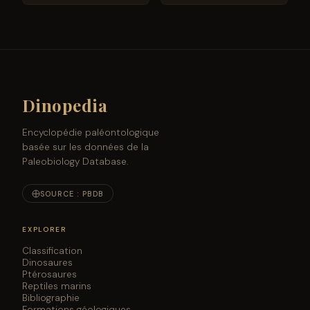
longtemps que prévu :
Sarcosuchus arrivent
une étude relance le
chez Everything
grand compte à
Dinosaur
rebours
Dinopedia
Encyclopédie paléontologique
basée sur les données de la
Paleobiology Database.
SOURCE : PBDB
EXPLORER
Classification
Dinosaures
Ptérosaures
Reptiles marins
Bibliographie
Formations géologiques