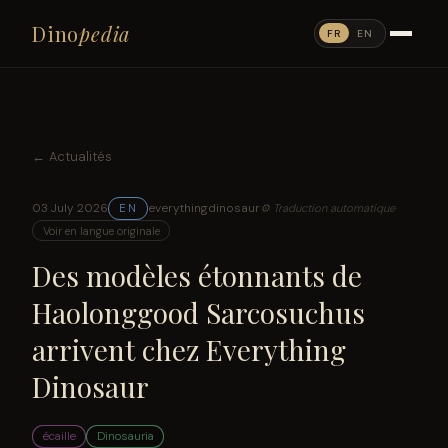
Dino
pedia
FR
EN
← Actualités
03 July 2026
everythingdinosaur
EN
⚙ Traduction automatique
Voir en langue originale
Des modèles étonnants de
Haolonggood Sarcosuchus
arrivent chez Everything
Dinosaur
écaille
Dinosauria