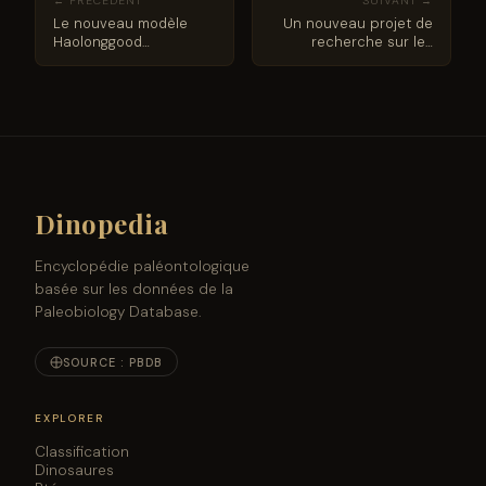
← PRÉCÉDENT
SUIVANT →
Le nouveau modèle
Un nouveau projet de
Haolonggood
recherche sur les
Coelodonta arrive chez
collections coloniales
Everything Dinosaur
examine des
spécimens de musée
du Togo et du Ghana
Dinopedia
Encyclopédie paléontologique
basée sur les données de la
Paleobiology Database.
SOURCE : PBDB
EXPLORER
Classification
Dinosaures