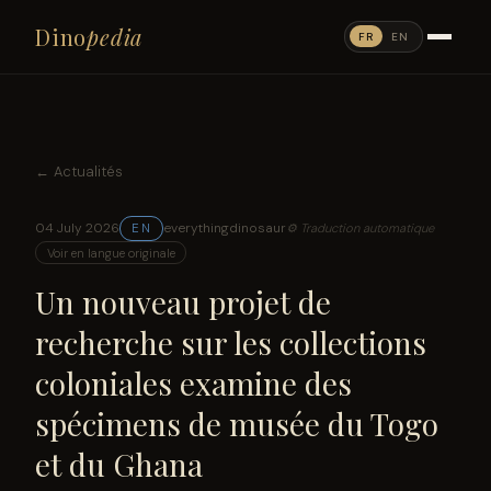
Dino
pedia
FR
EN
← Actualités
04 July 2026
everythingdinosaur
EN
⚙ Traduction automatique
Voir en langue originale
Un nouveau projet de
recherche sur les collections
coloniales examine des
spécimens de musée du Togo
et du Ghana