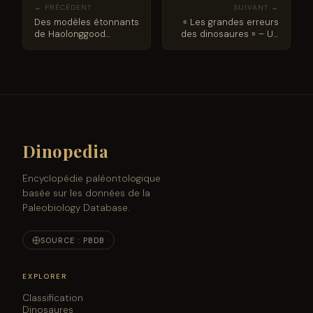
← PRÉCÉDENT
SUIVANT →
Des modèles étonnants
« Les grandes erreurs
de Haolonggood
des dinosaures » – Un
Sarcosuchus arrivent
nouveau livre pour
chez Everything
enfants explore
Dinosaur
l’histoire de la
paléontologie
Dinopedia
Encyclopédie paléontologique
basée sur les données de la
Paleobiology Database.
SOURCE : PBDB
EXPLORER
Classification
Dinosaures