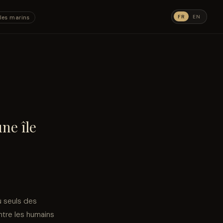
FR
EN
les marins
ne île
ù seuls des
ntre les humains