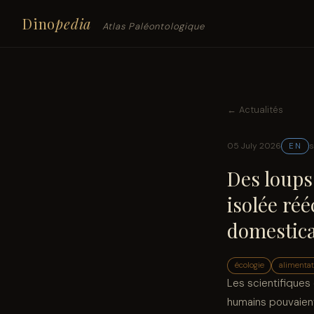
Dino
pedia
Atlas Paléontologique
← Actualités
05 July 2026
s
EN
Des loups
isolée ré
domestica
écologie
alimentat
Les scientifiques 
humains pouvaient