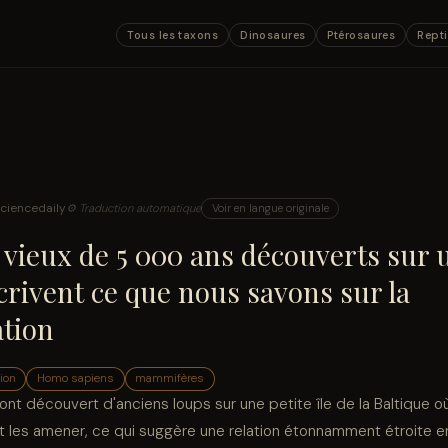
Tous les taxons
Dinosaures
Ptérosaures
Repti
ciencedaily
⚙ Traduction automatique
Voir en langue originale
 vieux de 5 000 ans découverts sur u
écrivent ce que nous savons sur la
tion
ion
Homo sapiens
mammifères
ont découvert d'anciens loups sur une petite île de la Baltique o
 les amener, ce qui suggère une relation étonnamment étroite e