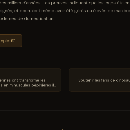
a des milliers d'années. Les preuves indiquent que les loups étaient
ignés, et pourraient même avoir été gérés ou élevés de manière
modernes de domestication.
complet
iennes ont transformé les
Soutenir les fans de dinosa
es en minuscules pépinières il