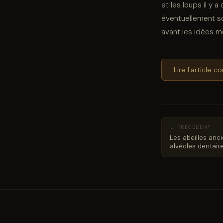
et les loups il y 
éventuellement so
avant les idées 
Lire l'article 
← PRÉCÉDENT
Les abeilles anc
alvéoles dentair
y a 20 000 ans