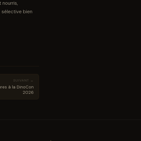
 nourris,
 sélective bien
SUIVANT →
ures à la DinoCon
2026