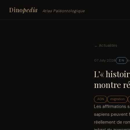
Dino
pedia
Atlas Paléontologique
← Actualités
07 July 2026
s
EN
L’« histoi
montre ré
ADN
migration
Les affirmations 
sapiens peuvent f
réellement de ro
inégal de transmis