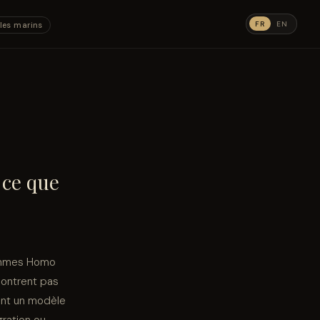
FR
EN
les marins
 ce que
femmes Homo
montrent pas
ent un modèle
gration ou