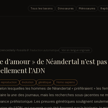
Tous les taxons
Dinosaures
Ptérosaures
Repti
ciencedaily-fossils
⚙ Traduction automatique
Voir en langue originale
re d’amour » de Néandertal n’est pas
ellement l’ADN
reproduction
évolution
génétique
Homo sapiens
selon lesquelles les hommes de Néandertal « préféraient » les 
aire la une des journaux, mais les recherches sous-jacentes ne 
mance préhistorique. Les preuves génétiques soulignent seulem
sion de l’ADN, qui pourrait avoir été façonné par la biologie, la mi