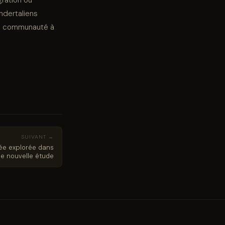
ndertaliens
une communauté à
SUIVANT →
née explorée dans
e nouvelle étude