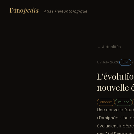
Dino
pedia
Atlas Paléontologique
← Actualités
07 July 2026
e
EN
L'évoluti
nouvelle 
chasse
musée
Une nouvelle étude
d’araignée. Une é
évoluaient indépe
par Atal Pande du