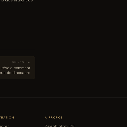
SUIVANT →
e révèle comment
ueue de dinosaure
TRATION
À PROPOS
ecter
Paleobiology DB