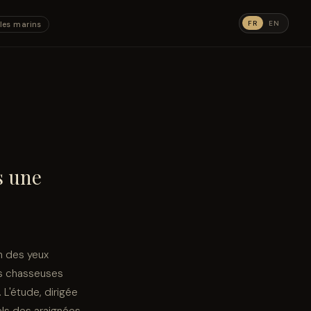
FR
EN
les marins
s une
on des yeux
es chasseuses
 L'étude, dirigée
els des araignées