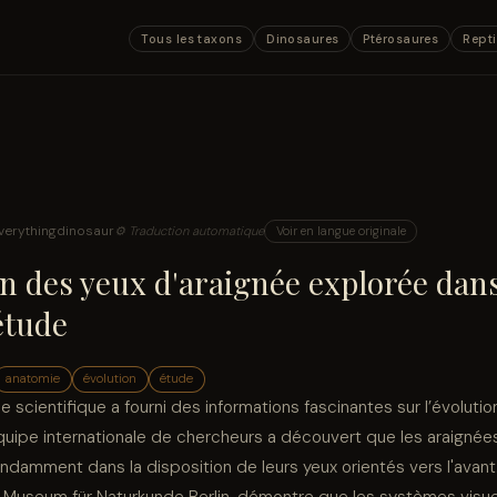
Tous les taxons
Dinosaures
Ptérosaures
Repti
verythingdinosaur
⚙ Traduction automatique
Voir en langue originale
on des yeux d'araignée explorée dan
étude
anatomie
évolution
étude
 scientifique a fourni des informations fascinantes sur l’évoluti
quipe internationale de chercheurs a découvert que les araigné
ndamment dans la disposition de leurs yeux orientés vers l'avant.
 Museum für Naturkunde Berlin, démontre que les systèmes visu