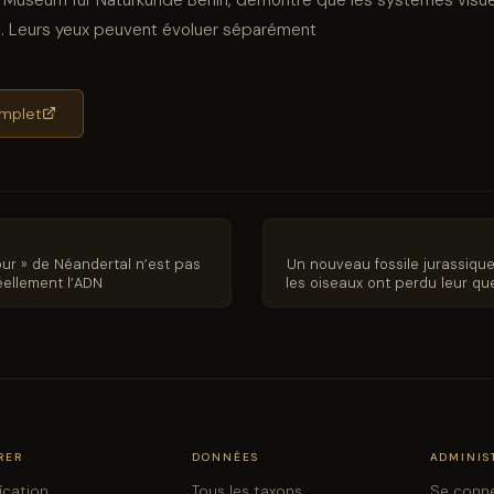
es. Leurs yeux peuvent évoluer séparément
complet
our » de Néandertal n’est pas
Un nouveau fossile jurassiqu
ellement l’ADN
les oiseaux ont perdu leur q
RER
DONNÉES
ADMINIS
fication
Tous les taxons
Se conn