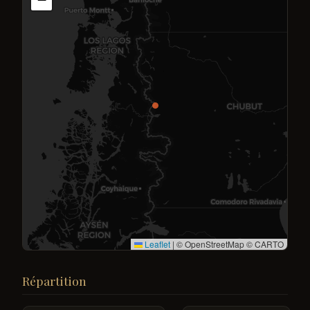
Leaflet
|
© OpenStreetMap © CARTO
Répartition