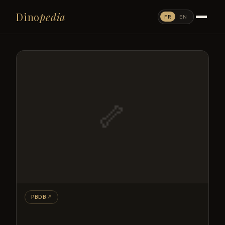
Dino
pedia
FR
EN
🦴
PBDB
↗