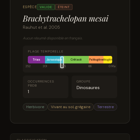
ESPÈCE
VALIDE
ÉTEINT
Brachytrachelopan mesai
Rauhut et al. 2005
Aucun résumé disponible en français.
PLAGE TEMPORELLE
Trias
Jurassique
Crétacé
Paléogène
Néogène
252
201
145
66
0 Ma
OCCURRENCES
GROUPE
PBDB
Dinosaures
1
Herbivore
Vivant au sol, grégaire
Terrestre