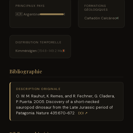
PRINCIPAUX PAYS
FORMATIONS
GÉOLOGIQUES
🇦🇷 Argentine
1
Cañadón Calcáreo
1
DISTRIBUTION TEMPORELLE
Kimméridgien
(154.8–149.2 Ma)
1
Bibliographie
DESCRIPTION ORIGINALE
O. W. M. Rauhut, K. Remes, and R. Fechner, G. Cladera,
P. Puerta. 2005. Discovery of a short-necked
sauropod dinosaur from the Late Jurassic period of
Patagonia. Nature 435:670-672
DOI ↗