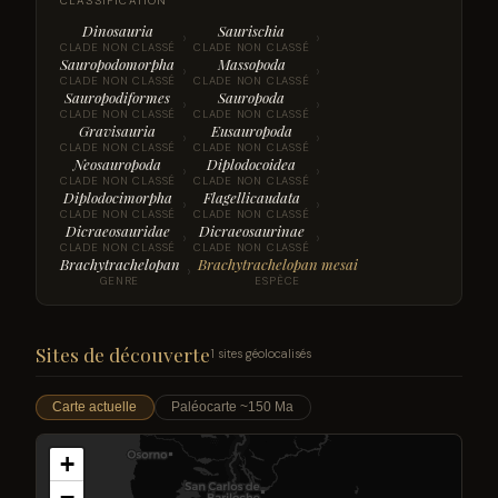
CLASSIFICATION
Dinosauria
Saurischia
›
›
CLADE NON CLASSÉ
CLADE NON CLASSÉ
Sauropodomorpha
Massopoda
›
›
CLADE NON CLASSÉ
CLADE NON CLASSÉ
Sauropodiformes
Sauropoda
›
›
CLADE NON CLASSÉ
CLADE NON CLASSÉ
Gravisauria
Eusauropoda
›
›
CLADE NON CLASSÉ
CLADE NON CLASSÉ
Neosauropoda
Diplodocoidea
›
›
CLADE NON CLASSÉ
CLADE NON CLASSÉ
Diplodocimorpha
Flagellicaudata
›
›
CLADE NON CLASSÉ
CLADE NON CLASSÉ
Dicraeosauridae
Dicraeosaurinae
›
›
CLADE NON CLASSÉ
CLADE NON CLASSÉ
Brachytrachelopan
Brachytrachelopan mesai
›
GENRE
ESPÈCE
Sites de découverte
1 sites géolocalisés
Carte actuelle
Paléocarte ~150 Ma
+
−