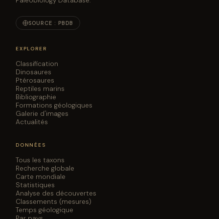
Paleobiology Database.
SOURCE : PBDB
EXPLORER
Classification
Dinosaures
Ptérosaures
Reptiles marins
Bibliographie
Formations géologiques
Galerie d'images
Actualités
DONNÉES
Tous les taxons
Recherche globale
Carte mondiale
Statistiques
Analyse des découvertes
Classements (mesures)
Temps géologique
Par pays