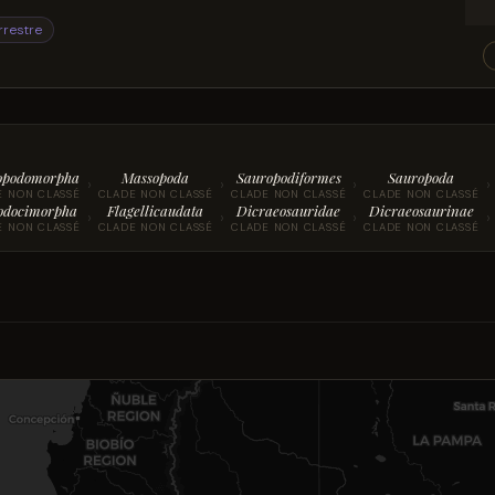
rrestre
opodomorpha
Massopoda
Sauropodiformes
Sauropoda
›
›
›
›
E NON CLASSÉ
CLADE NON CLASSÉ
CLADE NON CLASSÉ
CLADE NON CLASSÉ
odocimorpha
Flagellicaudata
Dicraeosauridae
Dicraeosaurinae
›
›
›
›
E NON CLASSÉ
CLADE NON CLASSÉ
CLADE NON CLASSÉ
CLADE NON CLASSÉ