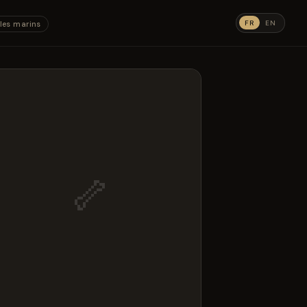
FR
EN
les marins
🦴