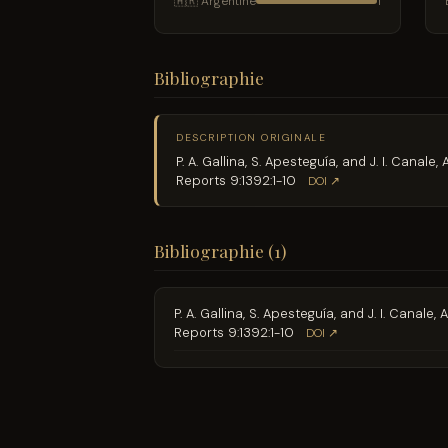
🇦🇷 Argentine
1
Bibliographie
DESCRIPTION ORIGINALE
P. A. Gallina, S. Apesteguía, and J. I. Cana
Reports 9:1392:1-10
DOI ↗
Bibliographie (1)
P. A. Gallina, S. Apesteguía, and J. I. Cana
Reports 9:1392:1-10
DOI ↗