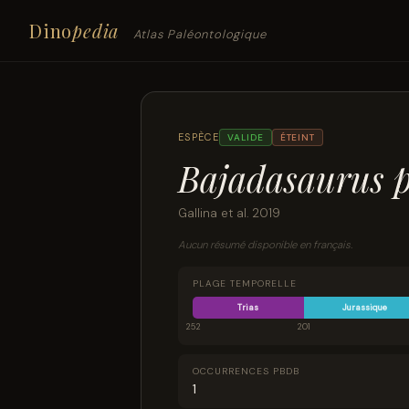
Dino
pedia
Atlas Paléontologique
ESPÈCE
VALIDE
ÉTEINT
Bajadasaurus 
Gallina et al. 2019
Aucun résumé disponible en français.
PLAGE TEMPORELLE
Trias
Jurassique
252
201
OCCURRENCES PBDB
1