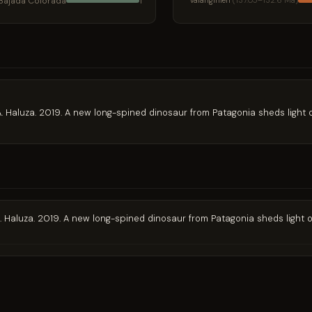
Bajada Colorada
Valanginien
(137.05–132.6 Ma)
1
le, A. Haluza. 2019. A new long-spined dinosaur from Patagonia sheds ligh
le, A. Haluza. 2019. A new long-spined dinosaur from Patagonia sheds ligh