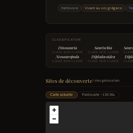
Herbivore
Vivant au sol, grégaire
Te
CLASSIFICATION
Dinosauria
Saurischia
Saur
›
›
CLADE NON CLASSÉ
CLADE NON CLASSÉ
CLAD
Neosauropoda
Diplodocoidea
Dipl
›
›
CLADE NON CLASSÉ
CLADE NON CLASSÉ
CLAD
Sites de découverte
1 sites géolocalisés
Carte actuelle
Paléocarte ~136 Ma
+
−