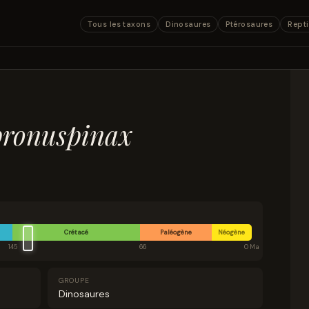
Tous les taxons
Dinosaures
Ptérosaures
Repti
pronuspinax
Crétacé
Paléogène
Néogène
145
66
0 Ma
GROUPE
Dinosaures