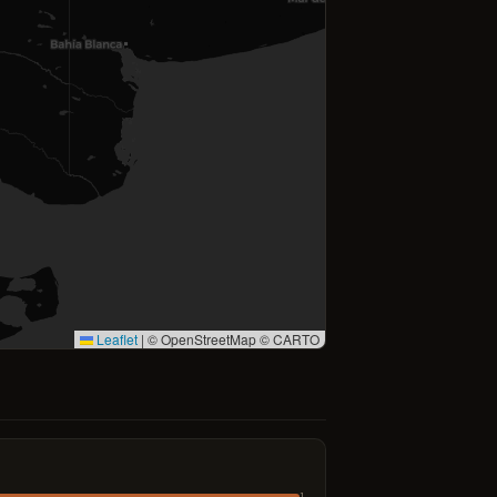
Leaflet
|
© OpenStreetMap © CARTO