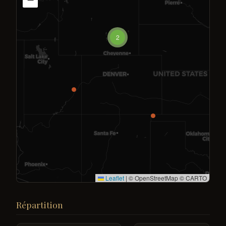
2
Leaflet
|
© OpenStreetMap © CARTO
Répartition