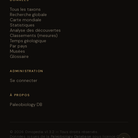
Tous les taxons
Recherche globale
Carte mondiale
Statistiques
Analyse des découvertes
Classements (mesures)
Temps géologique
Par pays
Musées
Glossaire
ADMINISTRATION
Se connecter
À PROPOS
Paleobiology DB
© 2026 Dinopedia v1.3.2 — Tous droits réservés.
Données issues de la
Paleobiology Database
sous licence CC BY