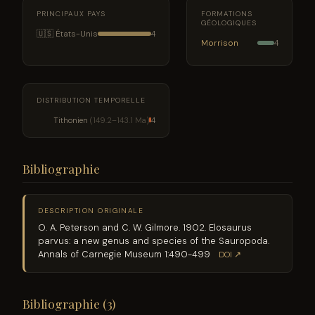
PRINCIPAUX PAYS
FORMATIONS
GÉOLOGIQUES
🇺🇸 États-Unis
4
Morrison
4
DISTRIBUTION TEMPORELLE
Tithonien
(149.2–143.1 Ma)
4
Bibliographie
DESCRIPTION ORIGINALE
O. A. Peterson and C. W. Gilmore. 1902. Elosaurus
parvus: a new genus and species of the Sauropoda.
Annals of Carnegie Museum 1:490-499
DOI ↗
Bibliographie (3)