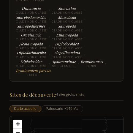
CLASSIFICATION
Dinosauria
Saurischia
›
›
CLADE NON CLASSÉ
CLADE NON CLASSÉ
Sauropodomorpha
Massopoda
›
›
CLADE NON CLASSÉ
CLADE NON CLASSÉ
Sauropodiformes
Sauropoda
›
›
CLADE NON CLASSÉ
CLADE NON CLASSÉ
Gravisauria
Eusauropoda
›
›
CLADE NON CLASSÉ
CLADE NON CLASSÉ
Neosauropoda
Diplodocoidea
›
›
CLADE NON CLASSÉ
CLADE NON CLASSÉ
Diplodocimorpha
Flagellicaudata
›
›
CLADE NON CLASSÉ
CLADE NON CLASSÉ
Diplodocidae
Apatosaurinae
Brontosaurus
›
›
›
CLADE NON CLASSÉ
SOUS-FAMILLE
GENRE
Brontosaurus parvus
ESPÈCE
Sites de découverte
4 sites géolocalisés
Carte actuelle
Paléocarte ~149 Ma
+
−