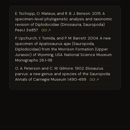
E. Tschopp, O. Mateus, and R. B. J. Benson. 2015. A
specimen-level phylogenetic analysis and taxonomic
revision of Diplodocidae (Dinosauria, Sauropoda).
PeerJ 3:e857
DOI ↗
P. Upchurch, Y. Tomida, and P. M. Barrett. 2004. A new
specimen of Apatosaurus ajax (Sauropoda,
Diplodocidae) from the Morrison Formation (Upper
Jurassic) of Wyoming, USA. National Science Museum
Monographs 26:1-118
O. A. Peterson and C. W. Gilmore. 1902. Elosaurus
parvus: a new genus and species of the Sauropoda.
Annals of Carnegie Museum 1:490-499
DOI ↗