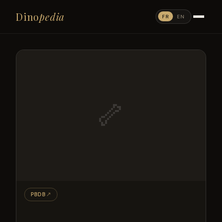
Dino
pedia
FR
EN
🦴
PBDB
↗