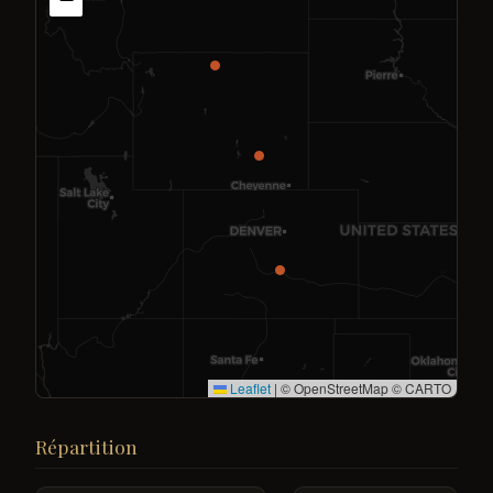
Leaflet
|
© OpenStreetMap © CARTO
Répartition