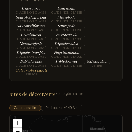
CLASSIFICATION
Dinosauria
Saurischia
›
›
CLADE NON CLASSÉ
CLADE NON CLASSÉ
Sauropodomorpha
Massopoda
›
›
CLADE NON CLASSÉ
CLADE NON CLASSÉ
Sauropodiformes
Sauropoda
›
›
CLADE NON CLASSÉ
CLADE NON CLASSÉ
Gravisauria
Eusauropoda
›
›
CLADE NON CLASSÉ
CLADE NON CLASSÉ
Neosauropoda
Diplodocoidea
›
›
CLADE NON CLASSÉ
CLADE NON CLASSÉ
Diplodocimorpha
Flagellicaudata
›
›
CLADE NON CLASSÉ
CLADE NON CLASSÉ
Diplodocidae
Diplodocinae
Galeamopus
›
›
›
CLADE NON CLASSÉ
CLADE NON CLASSÉ
GENRE
Galeamopus pabsti
ESPÈCE
Sites de découverte
3 sites géolocalisés
Carte actuelle
Paléocarte ~149 Ma
+
−