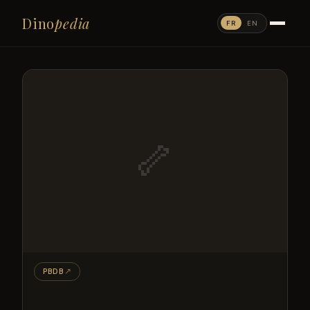
Dino
pedia
FR
EN
🦴
PBDB
↗