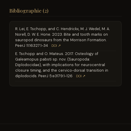
Bibliographie (2)
R. Lei, E. Tschopp, and C. Hendrickx, M. J. Wedel, M. A.
Norell, D. W. E. Hone. 2023. Bite and tooth marks on
sauropod dinosaurs from the Morrison Formation.
PeerJ 11:16327:1-34
DOI ↗
E. Tschopp and O. Mateus. 2017. Osteology of
Galeamopus pabsti sp. nov. (Sauropoda:
Diplodocidae), with implications for neurocentral
closure timing, and the cervico-dorsal transition in
diplodocids. PeerJ 5:e3179:1-126
DOI ↗