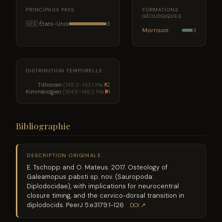
PRINCIPAUX PAYS
FORMATIONS
GÉOLOGIQUES
🇺🇸 États-Unis
3
Morrison
3
DISTRIBUTION TEMPORELLE
Tithonien
(149.2–143.1 Ma)
2
Kimméridgien
(154.8–149.2 Ma)
1
Bibliographie
DESCRIPTION ORIGINALE
E. Tschopp and O. Mateus. 2017. Osteology of
Galeamopus pabsti sp. nov. (Sauropoda:
Diplodocidae), with implications for neurocentral
closure timing, and the cervico-dorsal transition in
diplodocids. PeerJ 5:e3179:1-126
DOI ↗