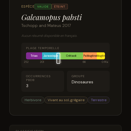
ESPÈCE
VALIDE
ÉTEINT
Galeamopus pabsti
Tschopp and Mateus 2017
Aucun résumé disponible en français.
PLAGE TEMPORELLE
Trias
Jurassique
Crétacé
Paléogène
Néogène
252
201
145
66
0 Ma
OCCURRENCES
GROUPE
PBDB
Dinosaures
3
Herbivore
Vivant au sol, grégaire
Terrestre