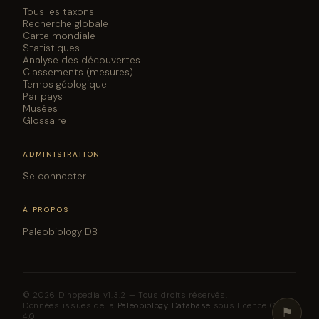
Tous les taxons
Recherche globale
Carte mondiale
Statistiques
Analyse des découvertes
Classements (mesures)
Temps géologique
Par pays
Musées
Glossaire
ADMINISTRATION
Se connecter
À PROPOS
Paleobiology DB
© 2026 Dinopedia v1.3.2 — Tous droits réservés.
Données issues de la
Paleobiology Database
sous licence CC BY
⚑
4.0