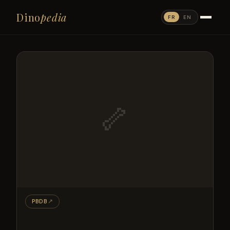
Dino
pedia
FR
EN
🦴
PBDB
↗