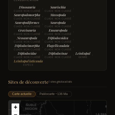
CLASSIFICATION
Dinosauria
Saurischia
›
›
CLADE NON CLASSÉ
CLADE NON CLASSÉ
Sauropodomorpha
Massopoda
›
›
CLADE NON CLASSÉ
CLADE NON CLASSÉ
Sauropodiformes
Sauropoda
›
›
CLADE NON CLASSÉ
CLADE NON CLASSÉ
Gravisauria
Eusauropoda
›
›
CLADE NON CLASSÉ
CLADE NON CLASSÉ
Neosauropoda
Diplodocoidea
›
›
CLADE NON CLASSÉ
CLADE NON CLASSÉ
Diplodocimorpha
Flagellicaudata
›
›
CLADE NON CLASSÉ
CLADE NON CLASSÉ
Diplodocidae
Diplodocinae
Leinkupal
›
›
›
CLADE NON CLASSÉ
CLADE NON CLASSÉ
GENRE
Leinkupal laticauda
ESPÈCE
Sites de découverte
1 sites géolocalisés
Carte actuelle
Paléocarte ~136 Ma
+
−