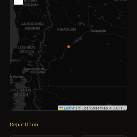
Leaflet
|
© OpenStreetMap © CARTO
Répartition