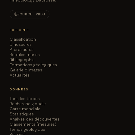
Paleobiology Database.
SOURCE : PBDB
EXPLORER
Classification
Dinosaures
Ptérosaures
Reptiles marins
Bibliographie
Formations géologiques
Galerie d'images
Actualités
DONNÉES
Tous les taxons
Recherche globale
Carte mondiale
Statistiques
Analyse des découvertes
Classements (mesures)
Temps géologique
Par pays