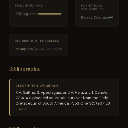
PRINCIPAUX PAYS
FORMATIONS
GÉOLOGIQUES
🇦🇷 Argentine
1
Bajada Colorada
1
DISTRIBUTION TEMPORELLE
Valanginien
(137.05–132.6 Ma)
1
Bibliographie
DESCRIPTION ORIGINALE
P. A. Gallina, S. Apesteguia, and A. Haluza, J. I. Canale.
2014. A diplodocid sauropod survivor from the Early
Cretaceous of South America. PLoS One 9(5):e97128
DOI ↗