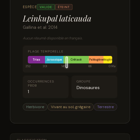
ESPÈCE
VALIDE
ÉTEINT
Leinkupal laticauda
Gallina et al. 2014
Aucun résumé disponible en français.
PLAGE TEMPORELLE
Trias
Jurassique
Crétacé
Paléogène
Néogène
252
201
145
66
0 Ma
OCCURRENCES
GROUPE
PBDB
Dinosaures
1
Herbivore
Vivant au sol, grégaire
Terrestre