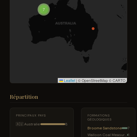
7
Leaflet
|
© OpenStreetMap © CARTO
Répartition
PRINCIPAUX PAYS
FORMATIONS
GÉOLOGIQUES
🇦🇺 Australie
8
Broome Sandstone
7
Walloon Coal Measures
1