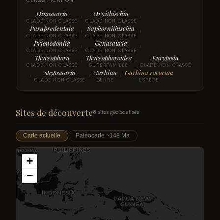
CLASSIFICATION
Dinosauria
Ornithischia
›
›
CLADE NON CLASSÉ
CLADE NON CLASSÉ
Parapredentata
Saphornithischia
›
›
CLADE NON CLASSÉ
CLADE NON CLASSÉ
Prionodontia
Genasauria
›
›
CLADE NON CLASSÉ
CLADE NON CLASSÉ
Thyreophora
Thyreophoroidea
Eurypoda
›
›
CLADE NON CLASSÉ
SUPERFAMILLE
CLADE NON CLASSÉ
Stegosauria
Garbina
Garbina roeorum
›
›
›
CLADE NON CLASSÉ
GENRE
ESPÈCE
Sites de découverte
8 sites géolocalisés
Carte actuelle
Paléocarte ~148 Ma
+
−