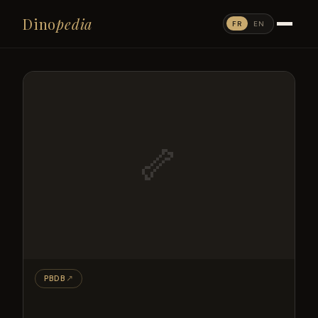
Dino
pedia
FR
EN
🦴
PBDB
↗