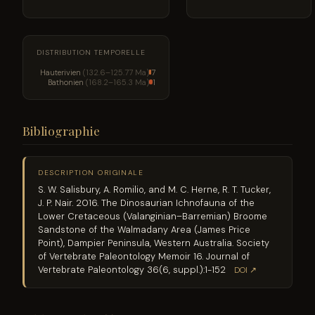
DISTRIBUTION TEMPORELLE
Hauterivien
(132.6–125.77 Ma)
7
Bathonien
(168.2–165.3 Ma)
1
Bibliographie
DESCRIPTION ORIGINALE
S. W. Salisbury, A. Romilio, and M. C. Herne, R. T. Tucker,
J. P. Nair. 2016. The Dinosaurian Ichnofauna of the
Lower Cretaceous (Valanginian–Barremian) Broome
Sandstone of the Walmadany Area (James Price
Point), Dampier Peninsula, Western Australia. Society
of Vertebrate Paleontology Memoir 16. Journal of
Vertebrate Paleontology 36(6, suppl.):1-152
DOI ↗