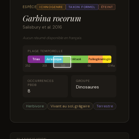
ESPÈCE
ICHNOGENRE
TAXON FORMEL
ÉTEINT
Garbina roeorum
Salisbury et al. 2016
Aucun résumé disponible en français.
PLAGE TEMPORELLE
Trias
Jurassique
Crétacé
Paléogène
Néogène
252
201
145
66
0 Ma
OCCURRENCES
GROUPE
PBDB
Dinosaures
8
Herbivore
Vivant au sol, grégaire
Terrestre