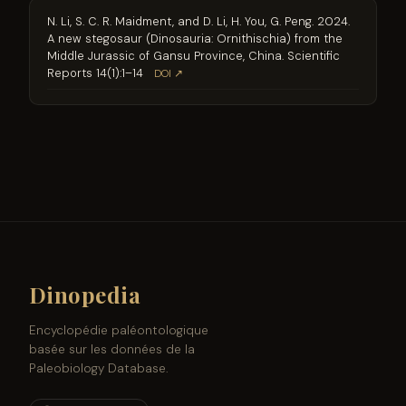
N. Li, S. C. R. Maidment, and D. Li, H. You, G. Peng. 2024.
A new stegosaur (Dinosauria: Ornithischia) from the
Middle Jurassic of Gansu Province, China. Scientific
Reports 14(1):1–14
DOI ↗
Dinopedia
Encyclopédie paléontologique
basée sur les données de la
Paleobiology Database.