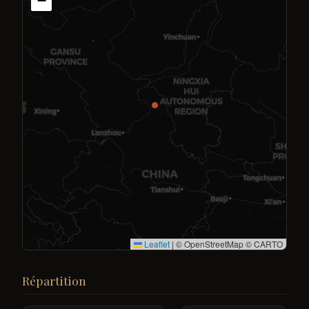
−
Leaflet
|
© OpenStreetMap © CARTO
Répartition