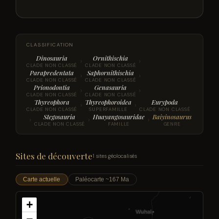
CLASSIFICATION
Dinosauria
Ornithischia
›
›
CLADE NON CLASSÉ
CLADE NON CLASSÉ
Parapredentata
Saphornithischia
›
›
CLADE NON CLASSÉ
CLADE NON CLASSÉ
Prionodontia
Genasauria
›
›
CLADE NON CLASSÉ
CLADE NON CLASSÉ
Thyreophora
Thyreophoroidea
Eurypoda
›
›
CLADE NON CLASSÉ
SUPERFAMILLE
CLADE NON CLASSÉ
Stegosauria
Huayangosauridae
Baiyinosaurus
›
›
›
CLADE NON CLASSÉ
FAMILLE
GENRE
Sites de découverte
1 sites géolocalisés
Carte actuelle
Paléocarte ~167 Ma
+