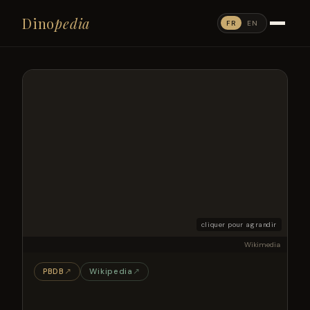
Dino
pedia
FR
EN
cliquer pour agrandir
Wikimedia
PBDB
↗
Wikipedia
↗