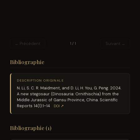
← Précédent
Suivant →
1 / 1
Bibliographie
DESCRIPTION ORIGINALE
N. Li, S. C. R. Maidment, and D. Li, H. You, G. Peng. 2024.
A new stegosaur (Dinosauria: Ornithischia) from the
Middle Jurassic of Gansu Province, China. Scientific
Reports 14(1):1–14
DOI ↗
Bibliographie (1)