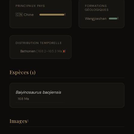
PRINCIPAUX PAYS
FORMATIONS
GÉOLOGIQUES
🇨🇳 Chine
1
Wangjiashan
1
DISTRIBUTION TEMPORELLE
Bathonien
(168.2–165.3 Ma)
1
Espèces (1)
Baiyinosaurus baojiensis
168 Ma
Images
1