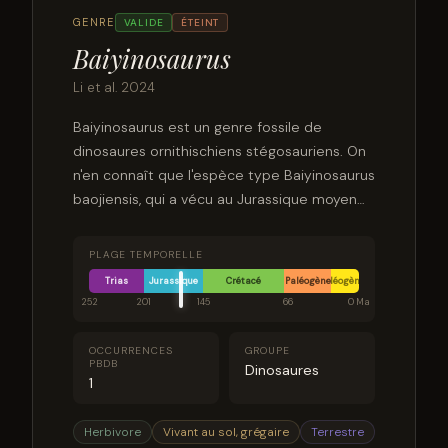
GENRE
VALIDE
ÉTEINT
Baiyinosaurus
Li et al. 2024
Baiyinosaurus est un genre fossile de
dinosaures ornithischiens stégosauriens. On
n'en connaît que l'espèce type Baiyinosaurus
baojiensis, qui a vécu au Jurassique moyen
dans ce qui est aujourd'hui la Chine.
PLAGE TEMPORELLE
Trias
Jurassique
Crétacé
Paléogène
Néogène
252
201
145
66
0 Ma
OCCURRENCES
GROUPE
PBDB
Dinosaures
1
Herbivore
Vivant au sol, grégaire
Terrestre