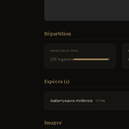
Répartition
PRINCIPAUX PAYS
🇦🇷 Argentine
1
Espèces (1)
Isaberrysaura mollensis
171 Ma
Images
1