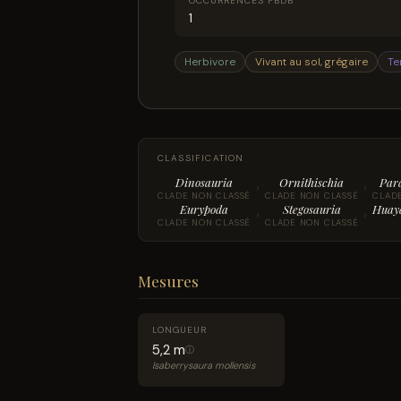
OCCURRENCES PBDB
1
Herbivore
Vivant au sol, grégaire
Te
CLASSIFICATION
Dinosauria
Ornithischia
Par
›
›
CLADE NON CLASSÉ
CLADE NON CLASSÉ
CLAD
Eurypoda
Stegosauria
Huay
›
›
CLADE NON CLASSÉ
CLADE NON CLASSÉ
Mesures
LONGUEUR
5,2 m
ⓘ
Isaberrysaura mollensis