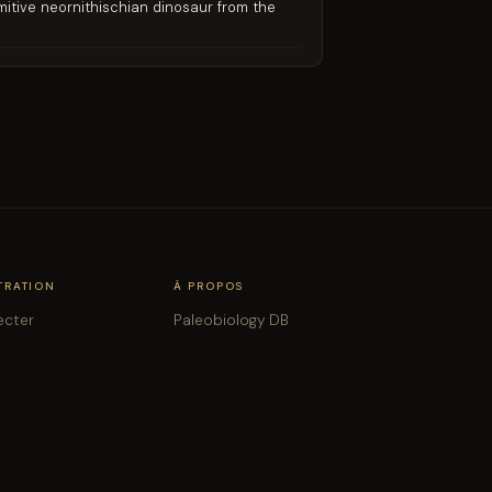
primitive neornithischian dinosaur from the
TRATION
À PROPOS
ecter
Paleobiology DB