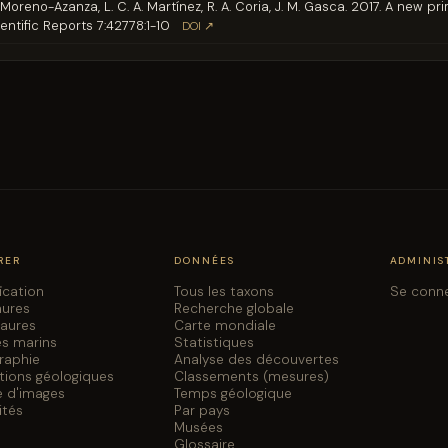
M. Moreno-Azanza, L. C. A. Martínez, R. A. Coria, J. M. Gasca. 2017. A new 
entific Reports 7:42778:1-10
DOI ↗
RER
DONNÉES
ADMINIS
fication
Tous les taxons
Se conn
aures
Recherche globale
saures
Carte mondiale
es marins
Statistiques
graphie
Analyse des découvertes
tions géologiques
Classements (mesures)
e d'images
Temps géologique
ités
Par pays
Musées
Glossaire