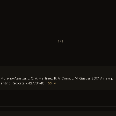
1 / 1
M. Moreno-Azanza, L. C. A. Martínez, R. A. Coria, J. M. Gasca. 2017. A new 
entific Reports 7:42778:1-10
DOI ↗