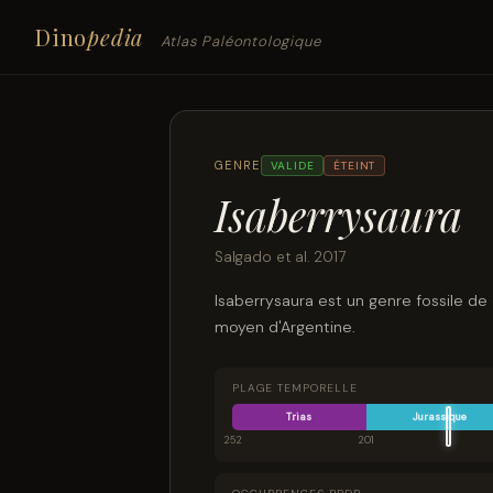
Dino
pedia
Atlas Paléontologique
GENRE
VALIDE
ÉTEINT
Isaberrysaura
Salgado et al. 2017
Isaberrysaura est un genre fossile de
moyen d'Argentine.
PLAGE TEMPORELLE
Trias
Jurassique
252
201