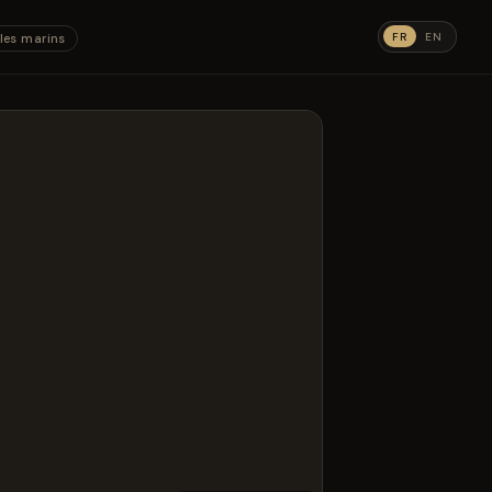
FR
EN
les marins