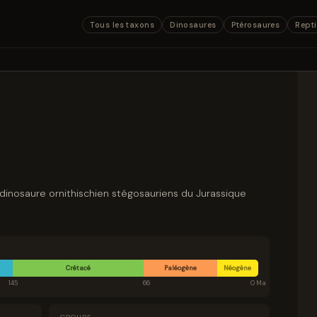
Tous les taxons
Dinosaures
Ptérosaures
Repti
 dinosaure ornithischien stégosauriens du Jurassique
Crétacé
Paléogène
Néogène
145
66
0 Ma