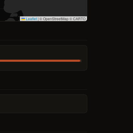
Leaflet
|
© OpenStreetMap © CARTO
1