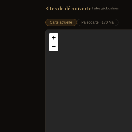
Sites de découverte
1 sites géolocalisés
Carte actuelle
Paléocarte ~170 Ma
+
−