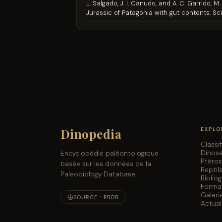
L. Salgado, J. I. Canudo, and A. C. Garrido, 
Jurassic of Patagonia with gut contents. Sci
Dinopedia
EXPLO
Classi
Dinos
Encyclopédie paléontologique
Ptéro
basée sur les données de la
Reptil
Paleobiology Database.
Biblio
Forma
Galeri
SOURCE : PBDB
Actual