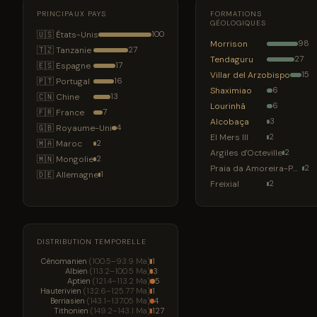
PRINCIPAUX PAYS
FORMATIONS
GÉOLOGIQUES
🇺🇸 États-Unis
100
Morrison
98
🇹🇿 Tanzanie
27
Tendaguru
27
🇪🇸 Espagne
17
Villar del Arzobispo
15
🇵🇹 Portugal
16
Shaximiao
6
🇨🇳 Chine
13
Lourinhã
6
🇫🇷 France
7
Alcobaça
3
🇬🇧 Royaume-Uni
4
El Mers III
2
🇲🇦 Maroc
2
Argiles d'Octeville
2
🇲🇳 Mongolie
2
Praia da Amoreira-Porto Novo
2
🇩🇪 Allemagne
1
Freixial
2
DISTRIBUTION TEMPORELLE
Cénomanien
(100.5–93.9 Ma)
1
Albien
(113.2–100.5 Ma)
3
Aptien
(121.4–113.2 Ma)
5
Hauterivien
(132.6–125.77 Ma)
1
Berriasien
(143.1–137.05 Ma)
4
Tithonien
(149.2–143.1 Ma)
127