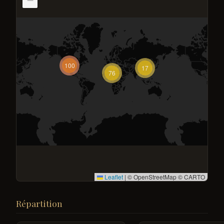
−
100
17
76
Leaflet
|
© OpenStreetMap © CARTO
Répartition