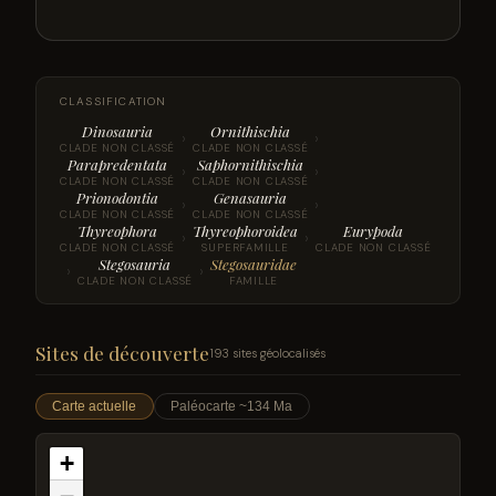
CLASSIFICATION
Dinosauria
Ornithischia
›
›
CLADE NON CLASSÉ
CLADE NON CLASSÉ
Parapredentata
Saphornithischia
›
›
CLADE NON CLASSÉ
CLADE NON CLASSÉ
Prionodontia
Genasauria
›
›
CLADE NON CLASSÉ
CLADE NON CLASSÉ
Thyreophora
Thyreophoroidea
Eurypoda
›
›
CLADE NON CLASSÉ
SUPERFAMILLE
CLADE NON CLASSÉ
Stegosauria
Stegosauridae
›
›
CLADE NON CLASSÉ
FAMILLE
Sites de découverte
193 sites géolocalisés
Carte actuelle
Paléocarte ~134 Ma
+