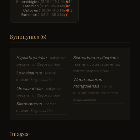
Kimméridgien
(154.8–149.2 Ma)
34
Oxfordian
(161.5–154.8 Ma)
5
Callovien
(165.3–161.5 Ma)
12
Bathonien
(168.2–165.3 Ma)
1
Synonymes (6)
Hypsirhophidae
Siamodracon altispinus
subjective
synonym of
Stegosauridae
nomen dubium, species not
entered
Stegosauridae
Lexovisaurus
nomen
Wuerhosaurus
dubium
Stegosauridae
mongoliensis
nomen
Omosauridae
subjective
dubium, species not entered
synonym of
Stegosauridae
Stegosauridae
Siamodracon
nomen
dubium
Stegosauridae
Images
1