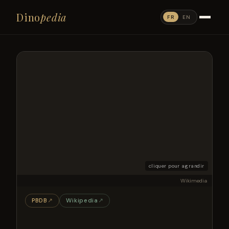
Dino
pedia
FR
EN
cliquer pour agrandir
Wikimedia
PBDB
↗
Wikipedia
↗