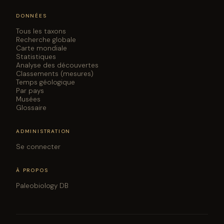
Stratigraphy and sedimentology of the Morrison
Formation in the western panhandle of Oklahoma with
DONNÉES
reference to the historical Stovall dinosaur quarries.
Journal of Geology 128:477-515
Tous les taxons
DOI ↗
Recherche globale
F. Costa and O. Mateus. 2019. Dacentrurine
Carte mondiale
stegosaurs (Dinosauria): a new specimen of Miragaia
Statistiques
longicollum from the Late Jurassic of Portugal resolves
Analyse des découvertes
taxonomical validity and shows the occurrence of the
Classements (mesures)
Temps géologique
clade in North America. PLoS One 14(11):e0224263:1-
Par pays
124
DOI ↗
Musées
A. S. S. Barros. 2018. Upper Jurassic Dinosaur
Glossaire
Bonebeds at Ten Sleep, Wyoming: Stratigraphy,
Preliminary Results and Field Reports of 2016 and
ADMINISTRATION
2017.
Se connecter
S. C. R. Maidment, D. C. Woodruff, and J. R. Horner. 2018.
A new specimen of the ornithischian dinosaur
Hesperosaurus mjosi from the Upper Jurassic
À PROPOS
Morrison Formation of Montana, U.S.A., and
Paleobiology DB
implications for growth and size in Morrison
stegosaurs. Journal of Vertebrate Paleontology
38(1):e1406366:1-22
DOI ↗
T. A. Tumanova and V. R. Alifanov. 2018. First record of