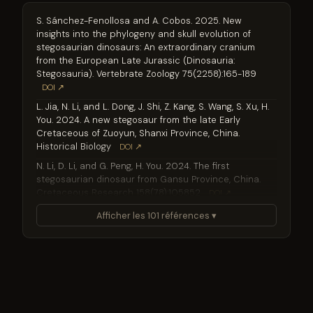
S. Sánchez-Fenollosa and A. Cobos. 2025. New
insights into the phylogeny and skull evolution of
stegosaurian dinosaurs: An extraordinary cranium
from the European Late Jurassic (Dinosauria:
Stegosauria). Vertebrate Zoology 75(2258):165-189
DOI ↗
L. Jia, N. Li, and L. Dong, J. Shi, Z. Kang, S. Wang, S. Xu, H.
You. 2024. A new stegosaur from the late Early
Cretaceous of Zuoyun, Shanxi Province, China.
Historical Biology
DOI ↗
N. Li, D. Li, and G. Peng, H. You. 2024. The first
stegosaurian dinosaur from Gansu Province, China.
Cretaceous Research 158(78):105852
DOI ↗
O. Zafaty, M. Oukassou, and F. Riguetti, J. Company, S.
Afficher les 101 références ▾
Bendrioua, R. Tabuce, A. Charrière, X. Pereda-
Suberbiola. 2024. A new stegosaurian dinosaur
(Ornithischia: Thyreophora) with a remarkable dermal
armour from the Middle Jurassic of North Africa.
Gondwana Research 131:344-362
DOI ↗
D. Richmond. 2023. Stratigraphy, sedimentology, and
paleoclimatic proxies of the Upper Jurassic Morrison