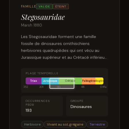
FAMILLE
VALIDE
ÉTEINT
Stegosauridae
Marsh 1880
Les Stegosauridae forment une famille
fossile de dinosaures ornithischiens
herbivores quadrupèdes qui ont vécu au
Jurassique supérieur et au Crétacé inférieur,
soit environ de 161,5 è 100,5 millions d'années
avant le présent.
PLAGE TEMPORELLE
Trias
Jurassique
Crétacé
Paléogène
Néogène
252
201
145
66
0 Ma
OCCURRENCES
GROUPE
PBDB
Dinosaures
193
Herbivore
Vivant au sol, grégaire
Terrestre