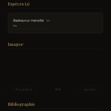
Espèces (1)
Baalsaurus mansillai
94
Ma
Images
1
← Précédent
Suivant →
1 / 1
Bibliographie