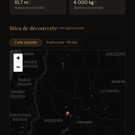
10,7 m
6 000 kg
ⓘ
ⓘ
Baalsaurus mansillai
Baalsaurus mansillai
Sites de découverte
1 sites géolocalisés
Carte actuelle
Paléocarte ~90 Ma
+
−