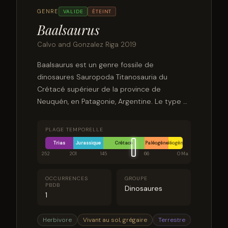
GENRE
VALIDE
ÉTEINT
Baalsaurus
Calvo and Gonzalez Riga 2019
Baalsaurus est un genre fossile de
dinosaures Sauropoda Titanosauria du
Crétacé supérieur de la province de
Neuquén, en Patagonie, Argentine. Le type et
seule espèce connue est Baalsaurus
mansillai, dont le nom spécifique honore le
PLAGE TEMPORELLE
découvreur Juan Eduardo Mansilla, un
Trias
Jurassique
Crétacé
Paléogène
Néogène
technicien de musée au Musée de géologie
252
201
145
66
0 Ma
et de paléontologie de l'Université nationale
de Comahue.
OCCURRENCES
GROUPE
PBDB
Dinosaures
1
Herbivore
Vivant au sol, grégaire
Terrestre