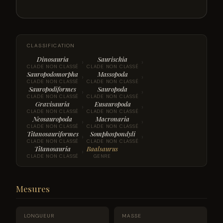
CLASSIFICATION
Dinosauria
Saurischia
›
›
CLADE NON CLASSÉ
CLADE NON CLASSÉ
Sauropodomorpha
Massopoda
›
›
CLADE NON CLASSÉ
CLADE NON CLASSÉ
Sauropodiformes
Sauropoda
›
›
CLADE NON CLASSÉ
CLADE NON CLASSÉ
Gravisauria
Eusauropoda
›
›
CLADE NON CLASSÉ
CLADE NON CLASSÉ
Neosauropoda
Macronaria
›
›
CLADE NON CLASSÉ
CLADE NON CLASSÉ
Titanosauriformes
Somphospondyli
›
›
CLADE NON CLASSÉ
CLADE NON CLASSÉ
Titanosauria
Baalsaurus
›
CLADE NON CLASSÉ
GENRE
Mesures
LONGUEUR
MASSE