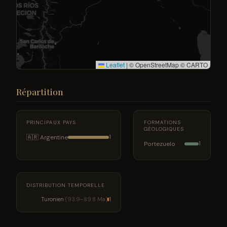
Leaflet
|
© OpenStreetMap © CARTO
Répartition
PRINCIPAUX PAYS
FORMATIONS
GÉOLOGIQUES
🇦🇷 Argentine
1
Portezuelo
1
DISTRIBUTION TEMPORELLE
Turonien
(93.9–89.8 Ma)
1