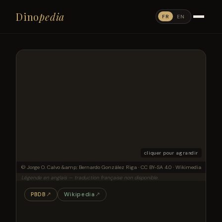
Dino
pedia
FR
EN
cliquer pour agrandir
Jaw of Bonitasaura (bottom) compared to that of Baalsaurus (top)
© Jorge O. Calvo &amp; Bernardo González Riga · CC BY-SA 4.0 · Wikimedia
Légende en anglais — traduction française non disponible.
PBDB
↗
Wikipedia
↗