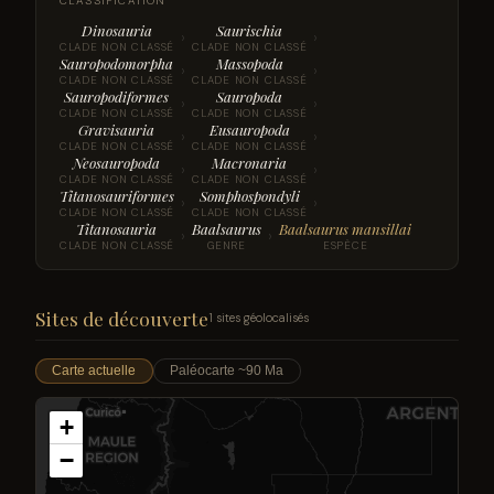
CLASSIFICATION
Dinosauria
Saurischia
›
›
CLADE NON CLASSÉ
CLADE NON CLASSÉ
Sauropodomorpha
Massopoda
›
›
CLADE NON CLASSÉ
CLADE NON CLASSÉ
Sauropodiformes
Sauropoda
›
›
CLADE NON CLASSÉ
CLADE NON CLASSÉ
Gravisauria
Eusauropoda
›
›
CLADE NON CLASSÉ
CLADE NON CLASSÉ
Neosauropoda
Macronaria
›
›
CLADE NON CLASSÉ
CLADE NON CLASSÉ
Titanosauriformes
Somphospondyli
›
›
CLADE NON CLASSÉ
CLADE NON CLASSÉ
Titanosauria
Baalsaurus
Baalsaurus mansillai
›
›
CLADE NON CLASSÉ
GENRE
ESPÈCE
Sites de découverte
1 sites géolocalisés
Carte actuelle
Paléocarte ~90 Ma
+
−