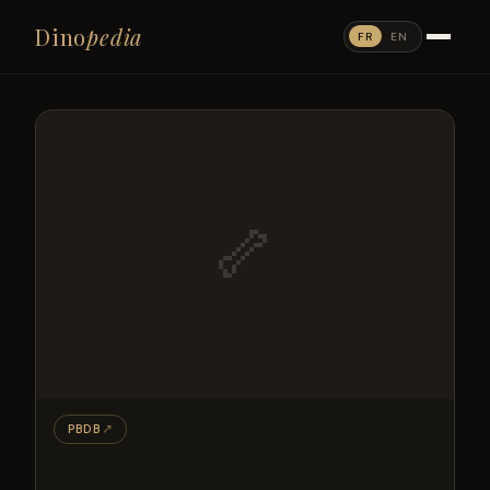
Dino
pedia
FR
EN
🦴
PBDB
↗