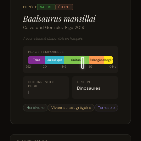
ESPÈCE
VALIDE
ÉTEINT
Baalsaurus mansillai
Calvo and Gonzalez Riga 2019
Aucun résumé disponible en français.
PLAGE TEMPORELLE
Trias
Jurassique
Crétacé
Paléogène
Néogène
252
201
145
66
0 Ma
OCCURRENCES
GROUPE
PBDB
Dinosaures
1
Herbivore
Vivant au sol, grégaire
Terrestre