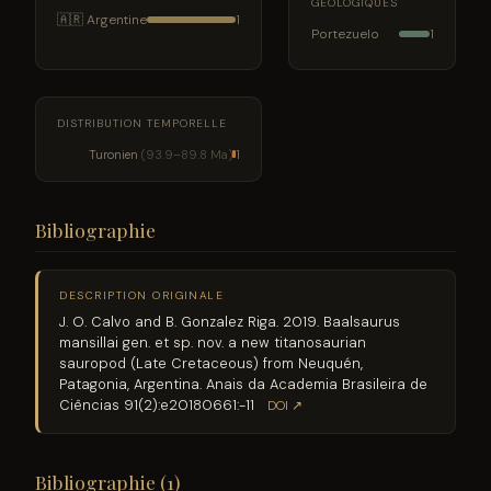
GÉOLOGIQUES
🇦🇷 Argentine
1
Portezuelo
1
DISTRIBUTION TEMPORELLE
Turonien
(93.9–89.8 Ma)
1
Bibliographie
DESCRIPTION ORIGINALE
J. O. Calvo and B. Gonzalez Riga. 2019. Baalsaurus
mansillai gen. et sp. nov. a new titanosaurian
sauropod (Late Cretaceous) from Neuquén,
Patagonia, Argentina. Anais da Academia Brasileira de
Ciências 91(2):e20180661:-11
DOI ↗
Bibliographie (1)