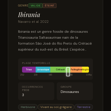
GENRE
VALIDE
ÉTEINT
Ibirania
Navarro et al. 2022
Ibirania est un genre fossile de dinosaures
Titanosauria Saltasaurinae nain de la
formation São José do Rio Preto du Crétacé
supérieur du sud-est du Brésil. L'espèce
type est Ibirania parva. C'est l'un des plus
petits sauropodes connus à ce jour,
PLAGE TEMPORELLE
comparable en taille au Titanosauria
Trias
Jurassique
Crétacé
Paléogène
Néogène
Magyarosaurus.
252
201
145
66
0 Ma
OCCURRENCES
GROUPE
PBDB
Dinosaures
3
Herbivore
Vivant au sol, grégaire
Terrestre