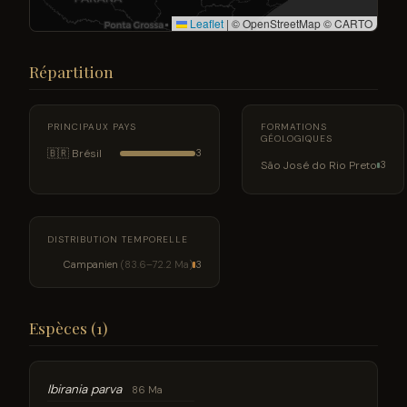
Leaflet
|
© OpenStreetMap © CARTO
Répartition
PRINCIPAUX PAYS
FORMATIONS
GÉOLOGIQUES
🇧🇷 Brésil
3
São José do Rio Preto
3
DISTRIBUTION TEMPORELLE
Campanien
(83.6–72.2 Ma)
3
Espèces (1)
Ibirania parva
86 Ma