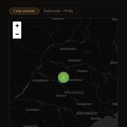
Carte actuelle
Paléocarte ~79 Ma
+
−
3