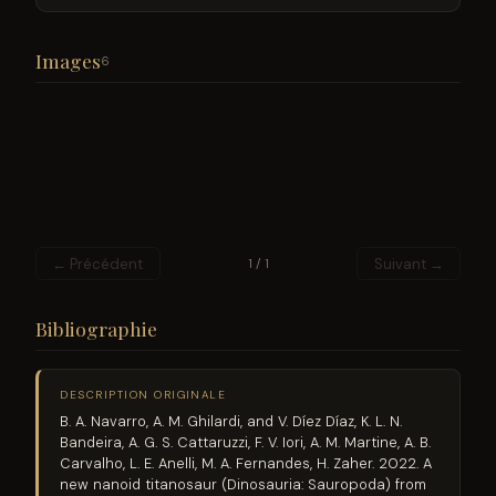
Images
6
← Précédent
Suivant →
1 / 1
Bibliographie
DESCRIPTION ORIGINALE
B. A. Navarro, A. M. Ghilardi, and V. Díez Díaz, K. L. N.
Bandeira, A. G. S. Cattaruzzi, F. V. Iori, A. M. Martine, A. B.
Carvalho, L. E. Anelli, M. A. Fernandes, H. Zaher. 2022. A
new nanoid titanosaur (Dinosauria: Sauropoda) from