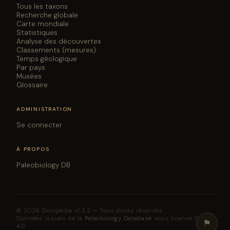
Tous les taxons
Recherche globale
Carte mondiale
Statistiques
Analyse des découvertes
Classements (mesures)
Temps géologique
Par pays
Musées
Glossaire
ADMINISTRATION
Se connecter
À PROPOS
Paleobiology DB
© 2026 Dinopedia v1.3.2 — Tous droits réservés.
Données issues de la
Paleobiology Database
sous licence CC BY
⚑
4.0