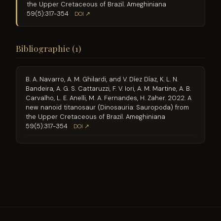
the Upper Cretaceous of Brazil. Ameghiniana
59(5):317-354
DOI ↗
Bibliographie (1)
B. A. Navarro, A. M. Ghilardi, and V. Díez Díaz, K. L. N.
Bandeira, A. G. S. Cattaruzzi, F. V. Iori, A. M. Martine, A. B.
Carvalho, L. E. Anelli, M. A. Fernandes, H. Zaher. 2022. A
new nanoid titanosaur (Dinosauria: Sauropoda) from
the Upper Cretaceous of Brazil. Ameghiniana
59(5):317-354
DOI ↗