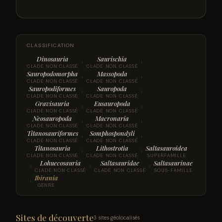
CLASSIFICATION
Dinosauria
Saurischia
›
›
CLADE NON CLASSÉ
CLADE NON CLASSÉ
Sauropodomorpha
Massopoda
›
›
CLADE NON CLASSÉ
CLADE NON CLASSÉ
Sauropodiformes
Sauropoda
›
›
CLADE NON CLASSÉ
CLADE NON CLASSÉ
Gravisauria
Eusauropoda
›
›
CLADE NON CLASSÉ
CLADE NON CLASSÉ
Neosauropoda
Macronaria
›
›
CLADE NON CLASSÉ
CLADE NON CLASSÉ
Titanosauriformes
Somphospondyli
›
›
CLADE NON CLASSÉ
CLADE NON CLASSÉ
Titanosauria
Lithostrotia
Saltasauroidea
›
›
CLADE NON CLASSÉ
CLADE NON CLASSÉ
SUPERFAMILLE
Lohuecosauria
Saltasauridae
Saltasaurinae
›
›
›
CLADE NON CLASSÉ
CLADE NON CLASSÉ
SOUS-FAMILLE
Ibirania
›
GENRE
Sites de découverte
3 sites géolocalisés