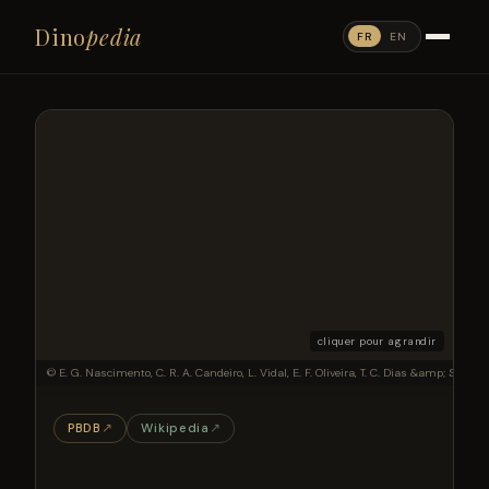
Dino
pedia
FR
EN
cliquer pour agrandir
Map of the localities in the Bauru Basin where the sauropod dinosaurs were collect
© E. G. Nascimento, C. R. A. Candeiro, L. Vidal, E. F. Oliveira, T. C. Dias &amp; S. Bru
PBDB
↗
Wikipedia
↗