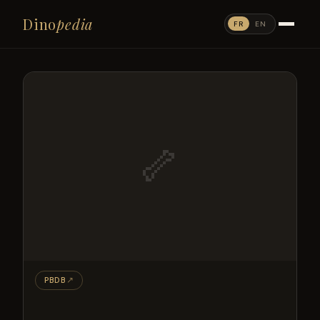
Dino
pedia
FR
EN
🦴
PBDB
↗