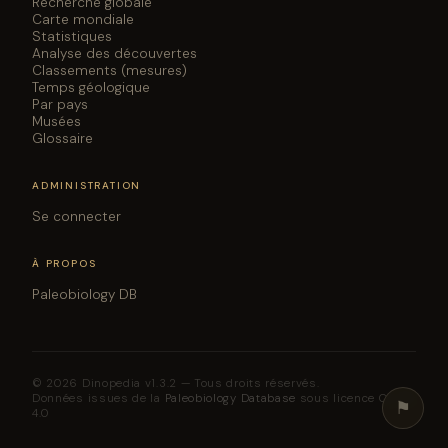
Recherche globale
Carte mondiale
Statistiques
Analyse des découvertes
Classements (mesures)
Temps géologique
Par pays
Musées
Glossaire
ADMINISTRATION
Se connecter
À PROPOS
Paleobiology DB
© 2026 Dinopedia v1.3.2 — Tous droits réservés.
Données issues de la
Paleobiology Database
sous licence CC BY
⚑
4.0