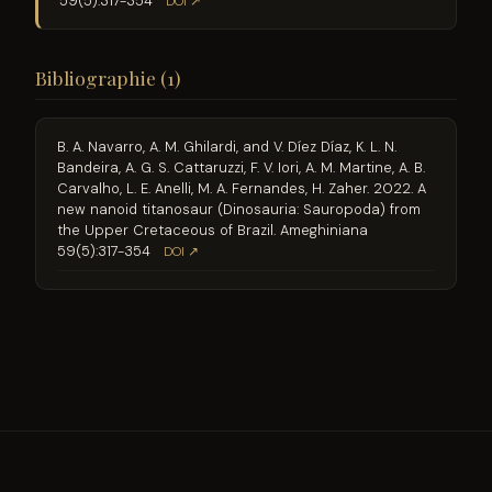
59(5):317-354
DOI ↗
Bibliographie (1)
B. A. Navarro, A. M. Ghilardi, and V. Díez Díaz, K. L. N.
Bandeira, A. G. S. Cattaruzzi, F. V. Iori, A. M. Martine, A. B.
Carvalho, L. E. Anelli, M. A. Fernandes, H. Zaher. 2022. A
new nanoid titanosaur (Dinosauria: Sauropoda) from
the Upper Cretaceous of Brazil. Ameghiniana
59(5):317-354
DOI ↗