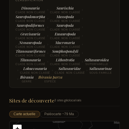
CLASSIFICATION
Dinosauria
Saurischia
›
›
CLADE NON CLASSÉ
CLADE NON CLASSÉ
Sauropodomorpha
Massopoda
›
›
CLADE NON CLASSÉ
CLADE NON CLASSÉ
Sauropodiformes
Sauropoda
›
›
CLADE NON CLASSÉ
CLADE NON CLASSÉ
Gravisauria
Eusauropoda
›
›
CLADE NON CLASSÉ
CLADE NON CLASSÉ
Neosauropoda
Macronaria
›
›
CLADE NON CLASSÉ
CLADE NON CLASSÉ
Titanosauriformes
Somphospondyli
›
›
CLADE NON CLASSÉ
CLADE NON CLASSÉ
Titanosauria
Lithostrotia
Saltasauroidea
›
›
CLADE NON CLASSÉ
CLADE NON CLASSÉ
SUPERFAMILLE
Lohuecosauria
Saltasauridae
Saltasaurinae
›
›
›
CLADE NON CLASSÉ
CLADE NON CLASSÉ
SOUS-FAMILLE
Ibirania
Ibirania parva
›
›
GENRE
ESPÈCE
Sites de découverte
3 sites géolocalisés
Carte actuelle
Paléocarte ~79 Ma
+