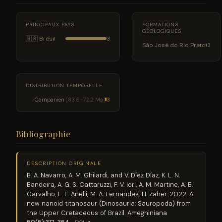
PRINCIPAUX PAYS
FORMATIONS
GÉOLOGIQUES
🇧🇷 Brésil
3
São José do Rio Preto
3
DISTRIBUTION TEMPORELLE
Campanien
(83.6–72.2 Ma)
3
Bibliographie
DESCRIPTION ORIGINALE
B. A. Navarro, A. M. Ghilardi, and V. Díez Díaz, K. L. N.
Bandeira, A. G. S. Cattaruzzi, F. V. Iori, A. M. Martine, A. B.
Carvalho, L. E. Anelli, M. A. Fernandes, H. Zaher. 2022. A
new nanoid titanosaur (Dinosauria: Sauropoda) from
the Upper Cretaceous of Brazil. Ameghiniana