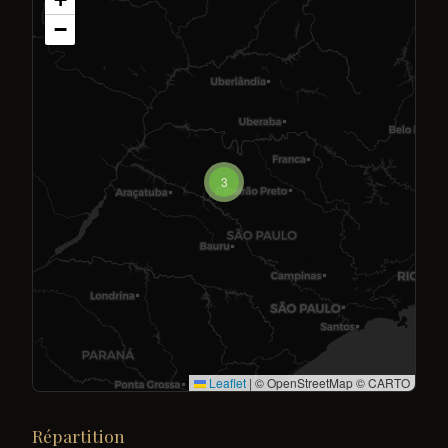
−
3
Leaflet
|
© OpenStreetMap © CARTO
Répartition