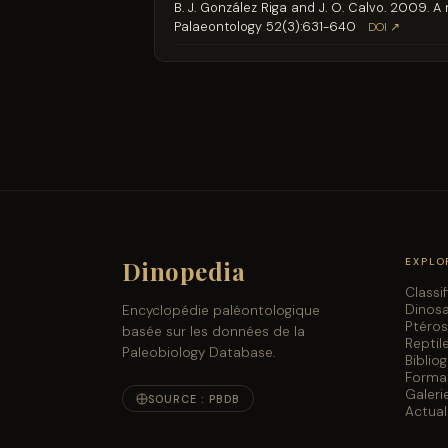
B. J. González Riga and J. O. Calvo. 2009.
Palaeontology 52(3):631-640
DOI ↗
Dinopedia
EXPLO
Classi
Dinos
Encyclopédie paléontologique
Ptéro
basée sur les données de la
Reptil
Paleobiology Database.
Biblio
Forma
Galeri
SOURCE : PBDB
Actual