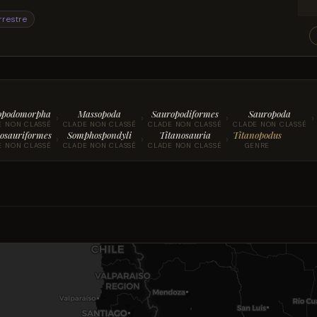
rrestre
opodomorpha
Massopoda
Sauropodiformes
Sauropoda
›
›
›
›
E NON CLASSÉ
CLADE NON CLASSÉ
CLADE NON CLASSÉ
CLADE NON CLASSÉ
osauriformes
Somphospondyli
Titanosauria
Titanopodus
›
›
›
E NON CLASSÉ
CLADE NON CLASSÉ
CLADE NON CLASSÉ
GENRE