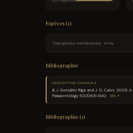
🇦🇷 Argentine
1
Espèces (1)
Titanopodus mendozensis
84 Ma
Bibliographie
DESCRIPTION ORIGINALE
B. J. González Riga and J. O. Calvo. 2009.
Palaeontology 52(3):631-640
DOI ↗
Bibliographie (1)