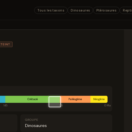
Tous les taxons
Dinosaures
Ptérosaures
Repti
ÉTEINT
Crétacé
Paléogène
Néogène
145
66
0 Ma
GROUPE
Dinosaures