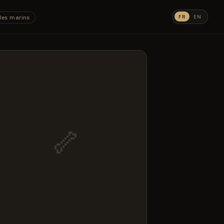
FR
EN
les marins
🦴