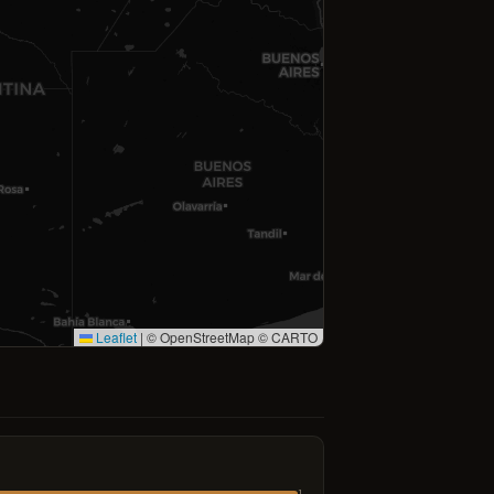
Leaflet
|
© OpenStreetMap © CARTO