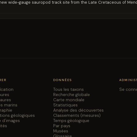
 A new wide-gauge sauropod track site from the Late Cretaceous of Men
RER
DONNÉES
ADMINIS
fication
Tous les taxons
Se conn
aures
Recherche globale
saures
Carte mondiale
es marins
Statistiques
graphie
Analyse des découvertes
tions géologiques
Classements (mesures)
e d'images
Temps géologique
ités
Par pays
Musées
Glossaire