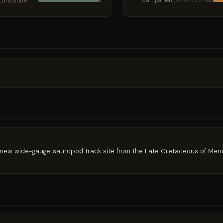
Loncoche
Campanien
(83.6–72.2 Ma)
1
 A new wide-gauge sauropod track site from the Late Cretaceous of Men