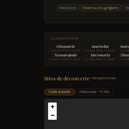
Herbivore
Vivant au sol, grégaire
Te
CLASSIFICATION
Dinosauria
Saurischia
Saur
›
›
CLADE NON CLASSÉ
CLADE NON CLASSÉ
CLAD
Neosauropoda
Macronaria
Titan
›
›
CLADE NON CLASSÉ
CLADE NON CLASSÉ
CLAD
Sites de découverte
1 sites géolocalisés
Carte actuelle
Paléocarte ~75 Ma
+
−