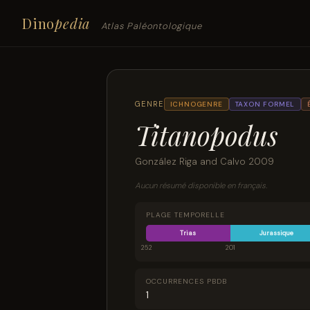
Dino
pedia
Atlas Paléontologique
GENRE
ICHNOGENRE
TAXON FORMEL
Titanopodus
González Riga and Calvo 2009
Aucun résumé disponible en français.
PLAGE TEMPORELLE
Trias
Jurassique
252
201
OCCURRENCES PBDB
1