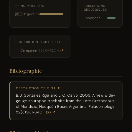
PRINCIPAUX PAYS
FORMATIONS
GÉOLOGIQUES
🇦🇷 Argentine
1
Loncoche
1
DISTRIBUTION TEMPORELLE
Campanien
(83.6–72.2 Ma)
1
Bibliographie
DESCRIPTION ORIGINALE
B. J. González Riga and J. O. Calvo. 2009. A new wide-
gauge sauropod track site from the Late Cretaceous
of Mendoza, Neuquén Basin, Argentina. Palaeontology
52(3):631-640
DOI ↗