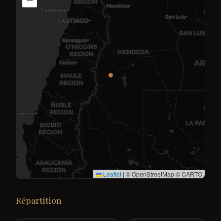
Leaflet
|
© OpenStreetMap © CARTO
Répartition