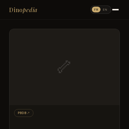
Dino
pedia
FR
EN
🦴
PBDB
↗