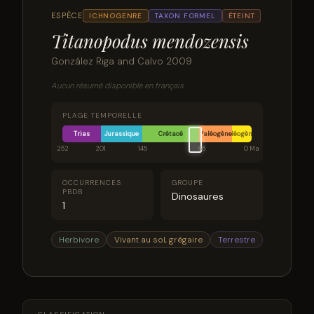
ESPÈCE
ICHNOGENRE
TAXON FORMEL
ÉTEINT
Titanopodus mendozensis
González Riga and Calvo 2009
Aucun résumé disponible en français.
PLAGE TEMPORELLE
Trias
Jurassique
Crétacé
Paléogène
Néogène
252
201
145
66
0 Ma
OCCURRENCES
GROUPE
PBDB
Dinosaures
1
Herbivore
Vivant au sol, grégaire
Terrestre