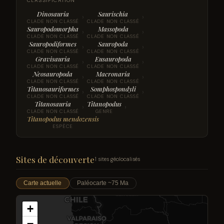
CLASSIFICATION
Dinosauria
Saurischia
›
›
CLADE NON CLASSÉ
CLADE NON CLASSÉ
Sauropodomorpha
Massopoda
›
›
CLADE NON CLASSÉ
CLADE NON CLASSÉ
Sauropodiformes
Sauropoda
›
›
CLADE NON CLASSÉ
CLADE NON CLASSÉ
Gravisauria
Eusauropoda
›
›
CLADE NON CLASSÉ
CLADE NON CLASSÉ
Neosauropoda
Macronaria
›
›
CLADE NON CLASSÉ
CLADE NON CLASSÉ
Titanosauriformes
Somphospondyli
›
›
CLADE NON CLASSÉ
CLADE NON CLASSÉ
Titanosauria
Titanopodus
›
›
CLADE NON CLASSÉ
GENRE
Titanopodus mendozensis
ESPÈCE
Sites de découverte
1 sites géolocalisés
Carte actuelle
Paléocarte ~75 Ma
+
−