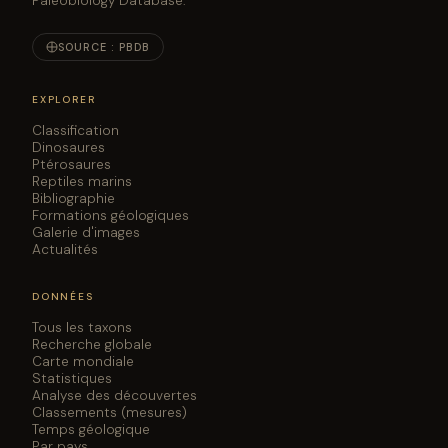
Paleobiology Database.
SOURCE : PBDB
EXPLORER
Classification
Dinosaures
Ptérosaures
Reptiles marins
Bibliographie
Formations géologiques
Galerie d'images
Actualités
DONNÉES
Tous les taxons
Recherche globale
Carte mondiale
Statistiques
Analyse des découvertes
Classements (mesures)
Temps géologique
Par pays