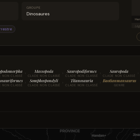
GROUPE
Dinosaures
Lég
rrestre
opodomorpha
Massopoda
Sauropodiformes
Sauropoda
›
›
›
›
E NON CLASSÉ
CLADE NON CLASSÉ
CLADE NON CLASSÉ
CLADE NON CLASSÉ
osauriformes
Somphospondyli
Titanosauria
Baotianmansaurus
›
›
›
E NON CLASSÉ
CLADE NON CLASSÉ
CLADE NON CLASSÉ
GENRE