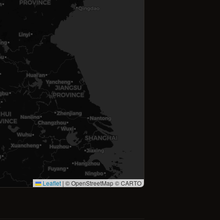
Leaflet
|
© OpenStreetMap © CARTO