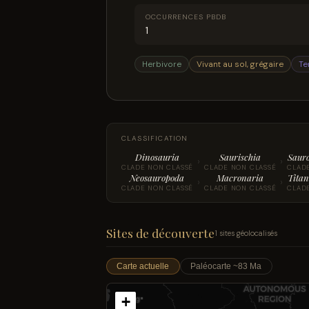
OCCURRENCES PBDB
1
Herbivore
Vivant au sol, grégaire
Te
CLASSIFICATION
Dinosauria
Saurischia
Saur
›
›
CLADE NON CLASSÉ
CLADE NON CLASSÉ
CLAD
Neosauropoda
Macronaria
Titan
›
›
CLADE NON CLASSÉ
CLADE NON CLASSÉ
CLAD
Sites de découverte
1 sites géolocalisés
Carte actuelle
Paléocarte ~83 Ma
+