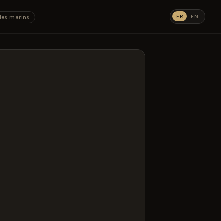
FR
EN
les marins