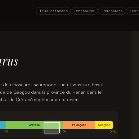
Tous les taxons
Dinosaures
Ptérosaures
Repti
urus
e de dinosaures sauropodes, un titanosaure basal,
que de Gaogou dans la province du Henan dans le
début du Crétacé supérieur au Turonien.
Crétacé
Paléogène
Néogène
145
66
0 Ma