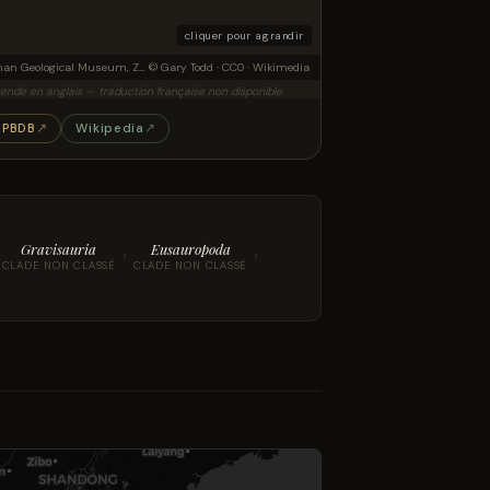
cliquer pour agrandir
Henan Geological Museum, Zhengzhou, China. Complete indexed photo collection at WorldHistoryPics.com.
© Gary Todd · CC0 · Wikimedia
ende en anglais — traduction française non disponible.
PBDB
↗
Wikipedia
↗
Gravisauria
Eusauropoda
›
›
CLADE NON CLASSÉ
CLADE NON CLASSÉ