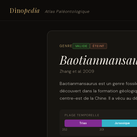
Dino
pedia
Atlas Paléontologique
GENRE
VALIDE
ÉTEINT
Baotianmansa
Zhang et al. 2009
Baotianmansaurus est un genre fossil
découvert dans la formation géologi
centre-est de la Chine. Il a vécu au 
PLAGE TEMPORELLE
Trias
Jurassique
252
201