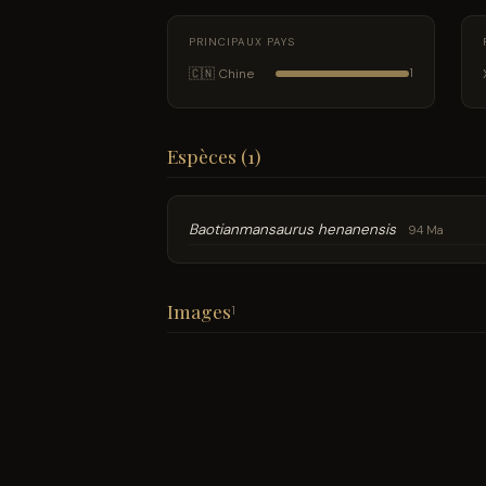
PRINCIPAUX PAYS
🇨🇳 Chine
1
Espèces (1)
Baotianmansaurus henanensis
94 Ma
Images
1