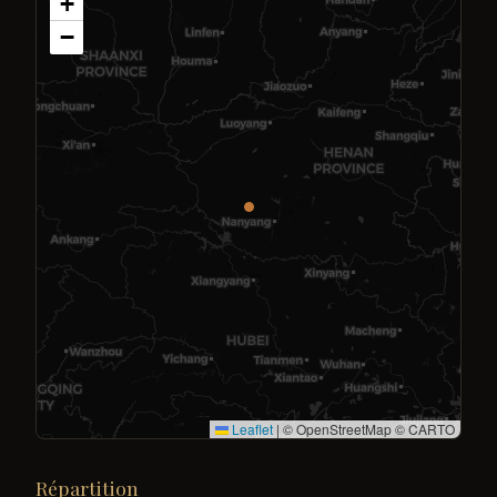
+
−
Leaflet
|
© OpenStreetMap © CARTO
Répartition