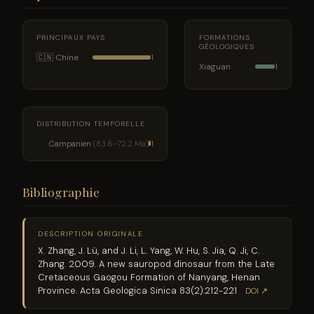
PRINCIPAUX PAYS
FORMATIONS
GÉOLOGIQUES
🇨🇳 Chine
1
Xiaguan
1
DISTRIBUTION TEMPORELLE
Campanien
(83.6–72.2 Ma)
1
Bibliographie
DESCRIPTION ORIGINALE
X. Zhang, J. Lü, and J. Li, L. Yang, W. Hu, S. Jia, Q. Ji, C.
Zhang. 2009. A new sauropod dinosaur from the Late
Cretaceous Gaogou Formation of Nanyang, Henan
Province. Acta Geologica Sinica 83(2):212-221
DOI ↗