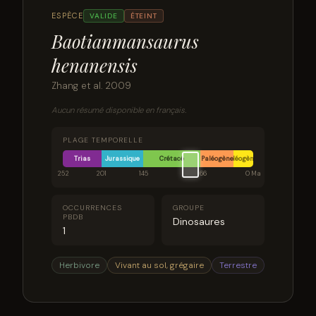
ESPÈCE
VALIDE
ÉTEINT
Baotianmansaurus
henanensis
Zhang et al. 2009
Aucun résumé disponible en français.
PLAGE TEMPORELLE
Trias
Jurassique
Crétacé
Paléogène
Néogène
252
201
145
66
0 Ma
OCCURRENCES
GROUPE
PBDB
Dinosaures
1
Herbivore
Vivant au sol, grégaire
Terrestre