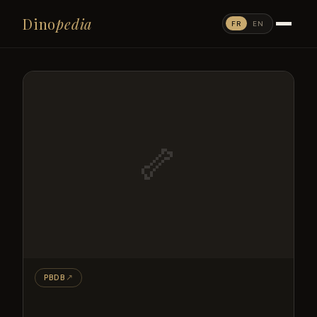
Dino
pedia
FR
EN
🦴
PBDB
↗