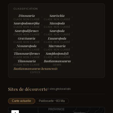
CLASSIFICATION
Dinosauria
Saurischia
›
›
CLADE NON CLASSÉ
CLADE NON CLASSÉ
Sauropodomorpha
Massopoda
›
›
CLADE NON CLASSÉ
CLADE NON CLASSÉ
Sauropodiformes
Sauropoda
›
›
CLADE NON CLASSÉ
CLADE NON CLASSÉ
Gravisauria
Eusauropoda
›
›
CLADE NON CLASSÉ
CLADE NON CLASSÉ
Neosauropoda
Macronaria
›
›
CLADE NON CLASSÉ
CLADE NON CLASSÉ
Titanosauriformes
Somphospondyli
›
›
CLADE NON CLASSÉ
CLADE NON CLASSÉ
Titanosauria
Baotianmansaurus
›
›
CLADE NON CLASSÉ
GENRE
Baotianmansaurus henanensis
ESPÈCE
Sites de découverte
1 sites géolocalisés
Carte actuelle
Paléocarte ~83 Ma